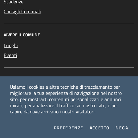
Scadenze
Consigli Comunali
VIVERE IL COMUNE
Luoghi
Eventi
CONTATTI
Usiamo i cookies e altre tecniche di tracciamento per
Palazzo Comunale
migliorare la tua esperienza di navigazione nel nostro
Via Primo Maggio
sito, per mostrarti contenuti personalizzati e annunci
20054 Segrate
mirati, per analizzare il traffico sul nostro sito, e per
Codice Fiscale: 83503670156
capire da dove arrivano i nostri visitatori.
Partita IVA: 01703890150
Codice Unico Fatturazione (IPA): UFLPIA
COOKIES
I COOKIES
I CO
PREFERENZE
ACCETTO
NEGA
Tel: +39.02.269.021