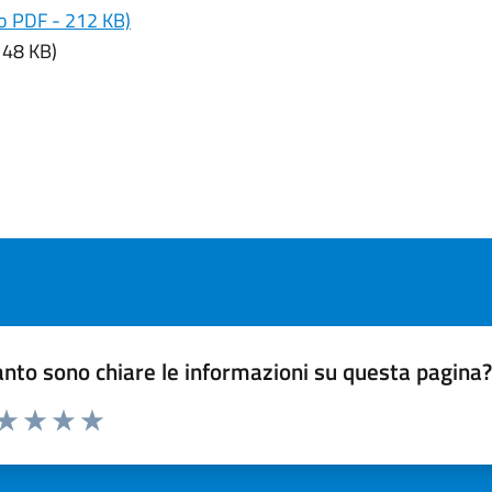
to PDF - 212 KB)
148 KB)
nto sono chiare le informazioni su questa pagina
 da 1 a 5 stelle la pagina
ta 1 stelle su 5
Valuta 2 stelle su 5
Valuta 3 stelle su 5
Valuta 4 stelle su 5
Valuta 5 stelle su 5