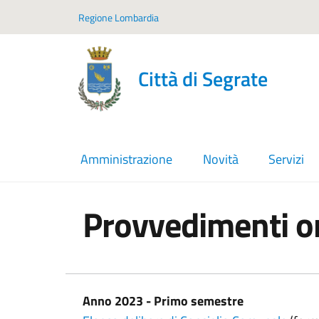
Vai ai contenuti
Vai al footer
Regione Lombardia
Città di Segrate
Amministrazione
Novità
Servizi
Provvedimenti org
In dettaglio
Anno 2023 - Primo semestre