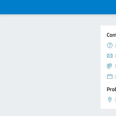
Con
Prob