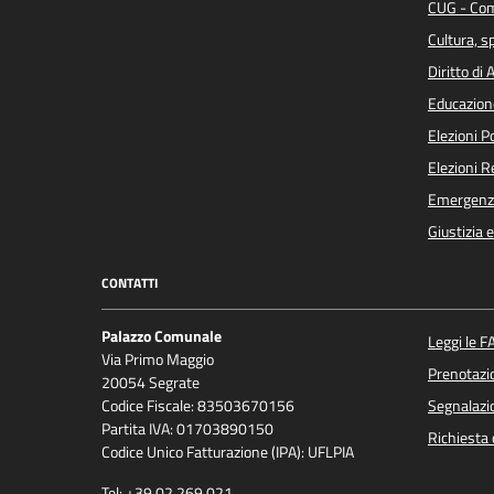
CUG - Com
Cultura, s
Diritto di
Educazion
Elezioni 
Elezioni 
Emergenz
Giustizia 
CONTATTI
Palazzo Comunale
Leggi le F
Via Primo Maggio
Prenotaz
20054 Segrate
Codice Fiscale: 83503670156
Segnalazio
Partita IVA: 01703890150
Richiesta 
Codice Unico Fatturazione (IPA): UFLPIA
Tel: +39.02.269.021