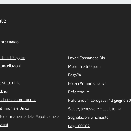
ate
DI SERVIZIO
atori di Seggio:
Lavori Cassanese Bis
/cancellazioni
Mobilità e trasporti
PagoPa
 stato civile
Polizia Amministrativa
blici
Referendum
roduttive e commercio
Referendum abrogativi 12 giugno 2
trimoniale Unico
Salute, benessere e assistenza
o permanente della Popolazione e
Segnalazioni e richieste
zioni
page-00002