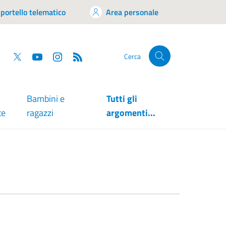
portello telematico
Area personale
tsapp
Facebook
Twitter
YouTube
RSS
Cerca
Bambini e
Tutti gli
te
ragazzi
argomenti...