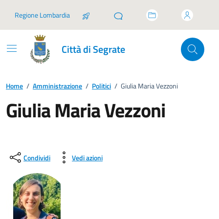
Vai ai contenuti
Vai al footer
Regione Lombardia
Città di Segrate
Home
/
Amministrazione
/
Politici
/
Giulia Maria Vezzoni
Giulia Maria Vezzoni
Condividi
Vedi azioni