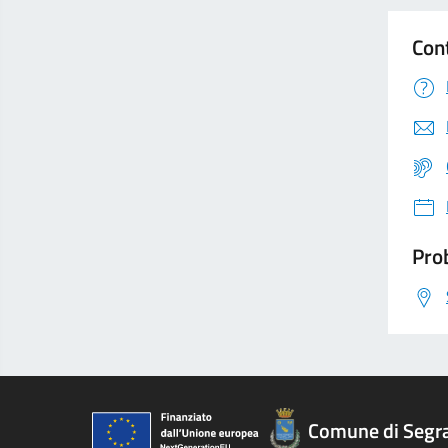
Con
Prob
Comune di Segr