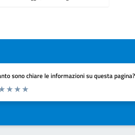
nto sono chiare le informazioni su questa pagina
 da 1 a 5 stelle la pagina
ta 1 stelle su 5
Valuta 2 stelle su 5
Valuta 3 stelle su 5
Valuta 4 stelle su 5
Valuta 5 stelle su 5