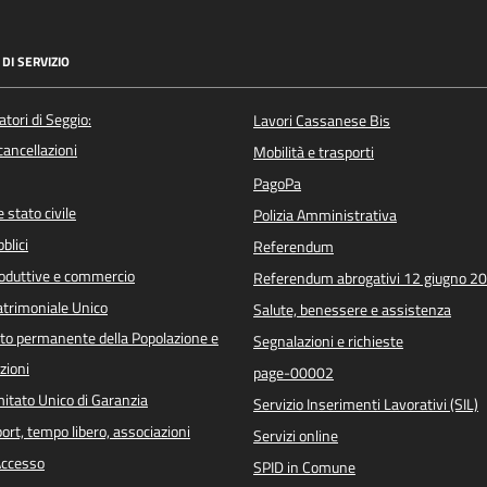
DI SERVIZIO
atori di Seggio:
Lavori Cassanese Bis
/cancellazioni
Mobilità e trasporti
PagoPa
 stato civile
Polizia Amministrativa
blici
Referendum
roduttive e commercio
Referendum abrogativi 12 giugno 2
trimoniale Unico
Salute, benessere e assistenza
o permanente della Popolazione e
Segnalazioni e richieste
zioni
page-00002
itato Unico di Garanzia
Servizio Inserimenti Lavorativi (SIL)
port, tempo libero, associazioni
Servizi online
 Accesso
SPID in Comune