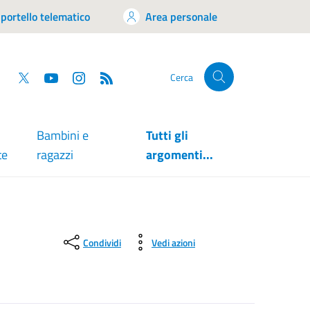
portello telematico
Area personale
tsapp
Facebook
Twitter
YouTube
RSS
Cerca
Bambini e
Tutti gli
te
ragazzi
argomenti...
Condividi
Vedi azioni