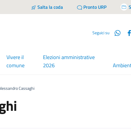
Salta la coda
Pronto URP
S
Wha
Seguici su
Vivere il
Elezioni amministrative
comune
2026
Ambien
Alessandro Cassaghi
ghi