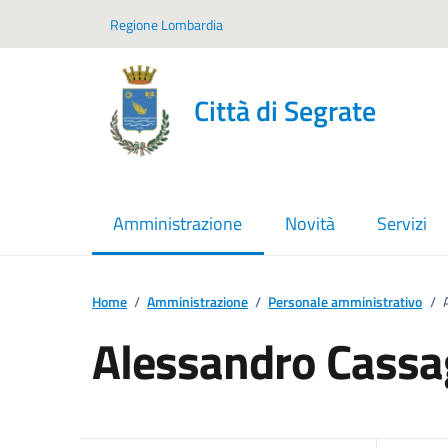
Vai ai contenuti
Vai al footer
Regione Lombardia
Città di Segrate
Amministrazione
Novità
Servizi
menu selezionato
Home
/
Amministrazione
/
Personale amministrativo
/
Alessandro Cassa