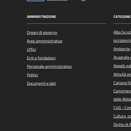
AMMINISTRAZIONE
CATEGORIE 
Albo Scrut
Organi di governo
iscrizioni
Aree amministrative
Ambiente
Uffici
Anagrafe e
Enti e fondazioni
Appalti pub
Personale amministrativo
Attività p
Politici
Canone Pa
Documenti e dati
Censiment
delle Abita
CUG - Com
Cultura, s
Diritto di