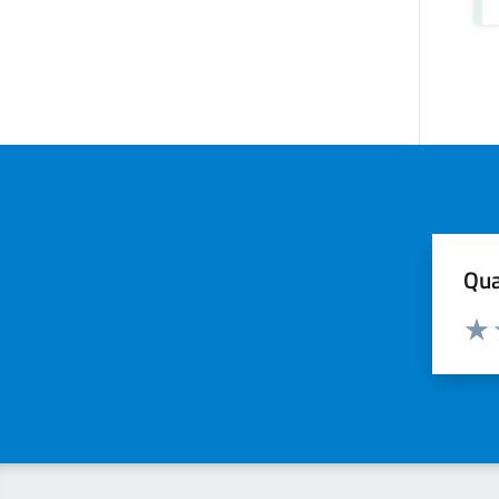
Qua
Valuta
Valu