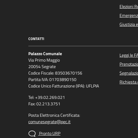
Elezioni 
Emergenz
Giustizia 
CONTATTI
Palazzo Comunale
Leggi le F
Via Primo Maggio
Prenotaz
20054 Segrate
Codice Fiscale: 83503670156
Segnalazio
Partita IVA: 01703890150
Richiesta 
Codice Unico Fatturazione (IPA): UFLPIA
Tel: +39.02.269.021
Fax: 02.213.3751
Posta Elettronica Certificata:
comunesegrate@pec.it
Pronto URP