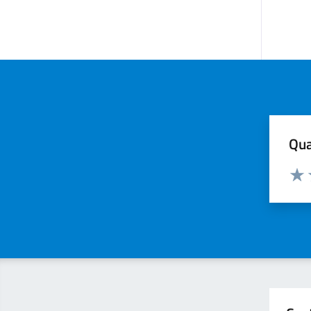
Qua
Valuta
Valu