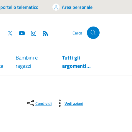
portello telematico
Area personale
tsapp
Facebook
Twitter
YouTube
RSS
Cerca
Bambini e
Tutti gli
te
ragazzi
argomenti...
Condividi
Vedi azioni