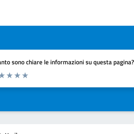
nto sono chiare le informazioni su questa pagina
 da 1 a 5 stelle la pagina
ta 1 stelle su 5
Valuta 2 stelle su 5
Valuta 3 stelle su 5
Valuta 4 stelle su 5
Valuta 5 stelle su 5