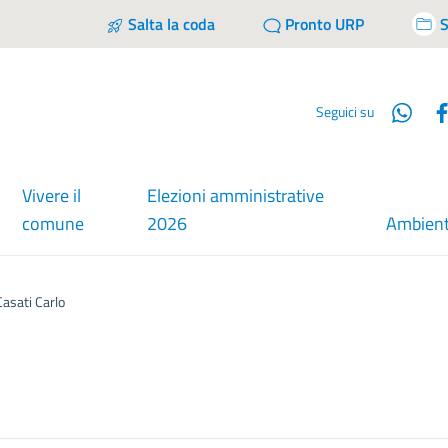
Salta la coda
Pronto URP
S
Wha
Seguici su
Vivere il
Elezioni amministrative
comune
2026
Ambien
Casati Carlo