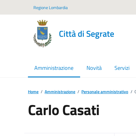
Vai ai contenuti
Vai al footer
Regione Lombardia
Città di Segrate
Amministrazione
Novità
Servizi
menu selezionato
Home
/
Amministrazione
/
Personale amministrativo
/
Carlo Casati