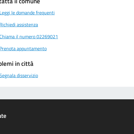
tatta il comune
Leggi le domande frequenti
Richiedi assistenza
Chiama il numero 02269021
Prenota appuntamento
lemi in città
Segnala disservizio
ate