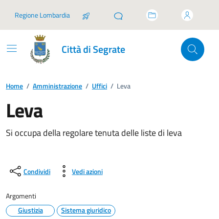
Vai ai contenuti
Vai al footer
Regione Lombardia
Città di Segrate
Home
/
Amministrazione
/
Uffici
/
Leva
Leva
Si occupa della regolare tenuta delle liste di leva
Condividi
Vedi azioni
Argomenti
Giustizia
Sistema giuridico