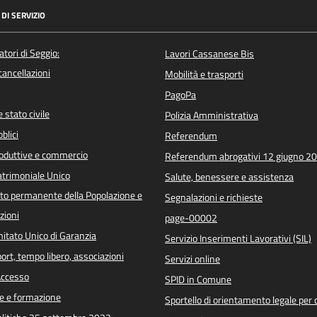
DI SERVIZIO
atori di Seggio:
Lavori Cassanese Bis
/cancellazioni
Mobilità e trasporti
PagoPa
 stato civile
Polizia Amministrativa
blici
Referendum
roduttive e commercio
Referendum abrogativi 12 giugno 2
trimoniale Unico
Salute, benessere e assistenza
o permanente della Popolazione e
Segnalazioni e richieste
zioni
page-00002
itato Unico di Garanzia
Servizio Inserimenti Lavorativi (SIL)
port, tempo libero, associazioni
Servizi online
 Accesso
SPID in Comune
e e formazione
Sportello di orientamento legale per c