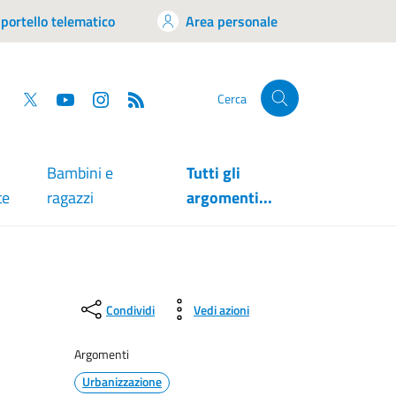
portello telematico
Area personale
tsapp
Facebook
Twitter
YouTube
RSS
Cerca
Bambini e
Tutti gli
te
ragazzi
argomenti...
Condividi
Vedi azioni
Argomenti
Urbanizzazione