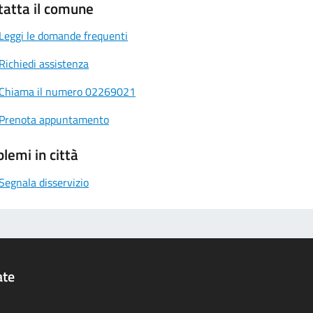
tatta il comune
Leggi le domande frequenti
Richiedi assistenza
Chiama il numero 02269021
Prenota appuntamento
lemi in città
Segnala disservizio
ate