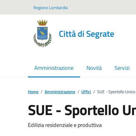
Vai ai contenuti
Vai al footer
Regione Lombardia
Città di Segrate
Amministrazione
Novità
Servizi
menu selezionato
Home
/
Amministrazione
/
Uffici
/
SUE - Sportello Unico 
SUE - Sportello Un
Edilizia residenziale e produttiva