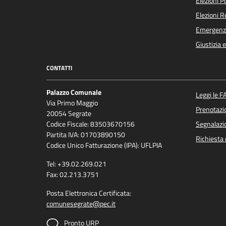
Elezioni 
Elezioni 
Emergenz
Giustizia 
CONTATTI
Palazzo Comunale
Leggi le F
Via Primo Maggio
Prenotaz
20054 Segrate
Codice Fiscale: 83503670156
Segnalazio
Partita IVA: 01703890150
Richiesta 
Codice Unico Fatturazione (IPA): UFLPIA
Tel: +39.02.269.021
Fax: 02.213.3751
Posta Elettronica Certificata:
comunesegrate@pec.it
Pronto URP