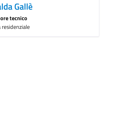
lda Gallè
tore tecnico
a residenziale