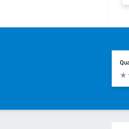
Qua
Valuta
Valu