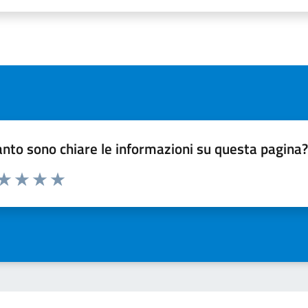
nto sono chiare le informazioni su questa pagina
 da 1 a 5 stelle la pagina
ta 1 stelle su 5
Valuta 2 stelle su 5
Valuta 3 stelle su 5
Valuta 4 stelle su 5
Valuta 5 stelle su 5