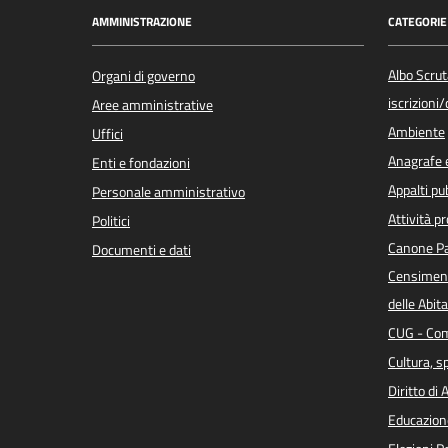
AMMINISTRAZIONE
CATEGORIE 
Albo Scrut
Organi di governo
iscrizioni
Aree amministrative
Ambiente
Uffici
Anagrafe e
Enti e fondazioni
Appalti pub
Personale amministrativo
Attività p
Politici
Canone Pa
Documenti e dati
Censiment
delle Abita
CUG - Com
Cultura, s
Diritto di
Educazion