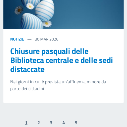
NOTIZIE
30
MAR 2026
Chiusure pasquali delle
Biblioteca centrale e delle sedi
distaccate
Nei giorni in cui è prevista un'affluenza minore da
parte dei cittadini
1
2
3
4
5
Previous page
Next page