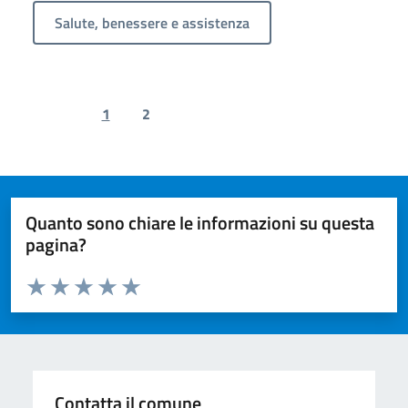
Salute, benessere e assistenza
1
2
Previous page
Next page
Quanto sono chiare le informazioni su questa
pagina?
Valuta da 1 a 5 stelle la pagina
Valuta 1 stelle su 5
Valuta 2 stelle su 5
Valuta 3 stelle su 5
Valuta 4 stelle su 5
Valuta 5 stelle su 5
Contatta il comune