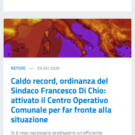
NOTIZIE
29
GIU 2026
Caldo record, ordinanza del
Sindaco Francesco Di Chio:
attivato il Centro Operativo
Comunale per far fronte alla
situazione
Si è reso necessario predisporre un’efficiente