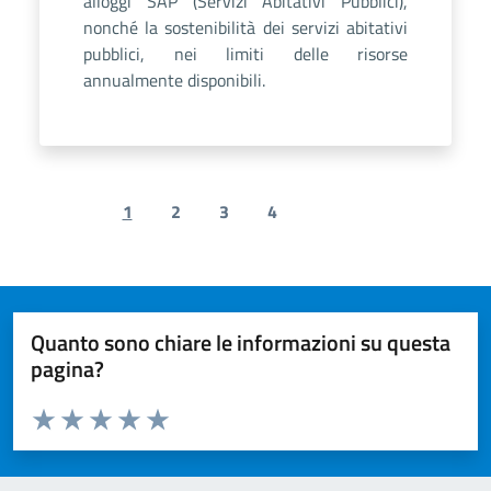
alloggi SAP (Servizi Abitativi Pubblici),
nonché la sostenibilità dei servizi abitativi
pubblici, nei limiti delle risorse
annualmente disponibili.
1
2
3
4
Previous page
Next page
Quanto sono chiare le informazioni su questa
pagina?
Valuta da 1 a 5 stelle la pagina
Valuta 1 stelle su 5
Valuta 2 stelle su 5
Valuta 3 stelle su 5
Valuta 4 stelle su 5
Valuta 5 stelle su 5