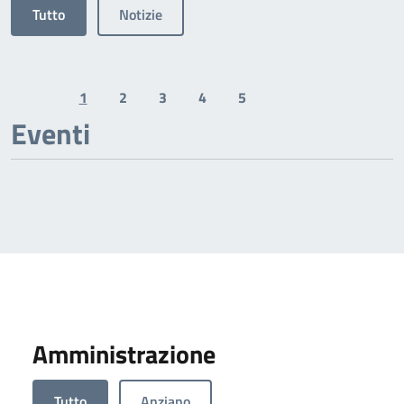
Tutto
Notizie
1
2
3
4
5
Previous page
Next page
Eventi
Amministrazione
Tutto
Anziano