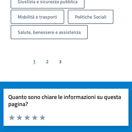
Giustizia e sicurezza pubblica
Mobilità e trasporti
Politiche Sociali
Salute, benessere e assistenza
1
2
3
Previous page
Next page
Quanto sono chiare le informazioni su questa
pagina?
Valuta da 1 a 5 stelle la pagina
Valuta 1 stelle su 5
Valuta 2 stelle su 5
Valuta 3 stelle su 5
Valuta 4 stelle su 5
Valuta 5 stelle su 5