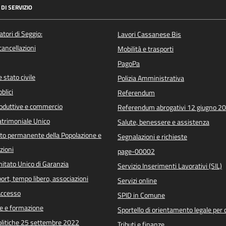
DI SERVIZIO
atori di Seggio:
Lavori Cassanese Bis
/cancellazioni
Mobilità e trasporti
PagoPa
 stato civile
Polizia Amministrativa
blici
Referendum
roduttive e commercio
Referendum abrogativi 12 giugno 2
trimoniale Unico
Salute, benessere e assistenza
o permanente della Popolazione e
Segnalazioni e richieste
zioni
page-00002
itato Unico di Garanzia
Servizio Inserimenti Lavorativi (SIL)
port, tempo libero, associazioni
Servizi online
 Accesso
SPID in Comune
e e formazione
Sportello di orientamento legale per c
Politiche 25 settembre 2022
Tributi e finanze