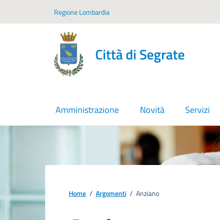
Vai ai contenuti
Vai al footer
Regione Lombardia
Città di Segrate
Amministrazione
Novità
Servizi
Home
/
Argomenti
/
Anziano