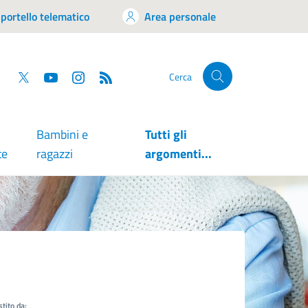
portello telematico
Area personale
tsapp
Facebook
Twitter
YouTube
RSS
Cerca
Bambini e
Tutti gli
te
ragazzi
argomenti...
tito da: