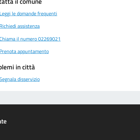
tatta il comune
Leggi le domande frequenti
Richiedi assistenza
Chiama il numero 02269021
Prenota appuntamento
lemi in città
Segnala disservizio
ate