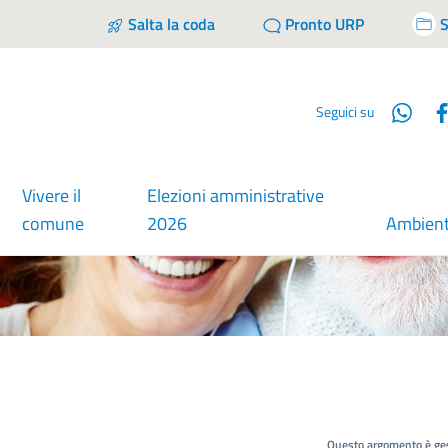
Salta la coda
Pronto URP
S
Wha
Seguici su
Vivere il
Elezioni amministrative
comune
2026
Ambien
Questo argomento è ges