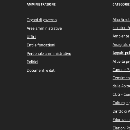
AMMINISTRAZIONE
CATEGORIE 
Albo Scrut
Organi di governo
iscrizioni
Aree amministrative
Ambiente
Uffici
Anagrafe e
Enti e fondazioni
Appalti pub
Personale amministrativo
Attività p
Politici
Canone Pa
Documenti e dati
Censiment
delle Abita
CUG - Com
Cultura, s
Diritto di
Educazion
Elezioni 