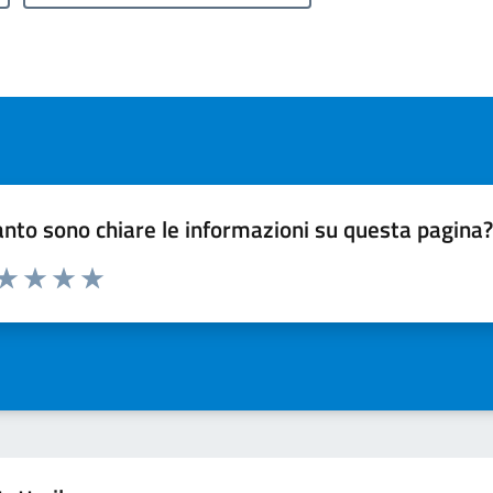
nto sono chiare le informazioni su questa pagina
 da 1 a 5 stelle la pagina
ta 1 stelle su 5
Valuta 2 stelle su 5
Valuta 3 stelle su 5
Valuta 4 stelle su 5
Valuta 5 stelle su 5