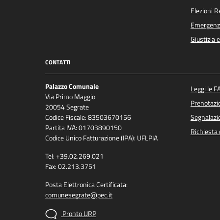
Elezioni 
Emergenz
Giustizia 
CONTATTI
Palazzo Comunale
Leggi le F
Via Primo Maggio
Prenotaz
20054 Segrate
Codice Fiscale: 83503670156
Segnalazio
Partita IVA: 01703890150
Richiesta 
Codice Unico Fatturazione (IPA): UFLPIA
Tel: +39.02.269.021
Fax: 02.213.3751
Posta Elettronica Certificata:
comunesegrate@pec.it
Pronto URP