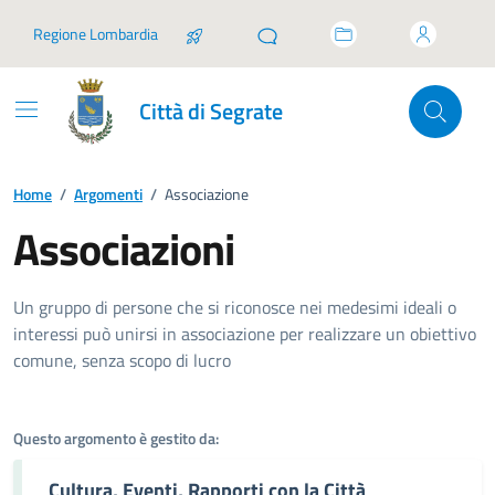
Vai ai contenuti
Vai al footer
Regione Lombardia
Città di Segrate
Home
/
Argomenti
/
Associazione
Associazioni
Dettagli dell'argomento
Un gruppo di persone che si riconosce nei medesimi ideali o
interessi può unirsi in associazione per realizzare un obiettivo
comune, senza scopo di lucro
Questo argomento è gestito da:
Cultura, Eventi, Rapporti con la Città