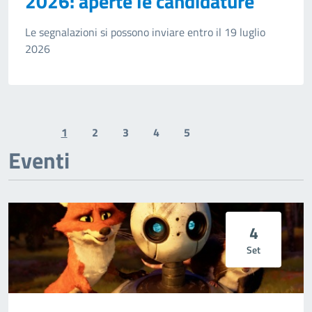
2026: aperte le candidature
Le segnalazioni si possono inviare entro il 19 luglio
2026
1
2
3
4
5
Previous page
Next page
Eventi
4
Set