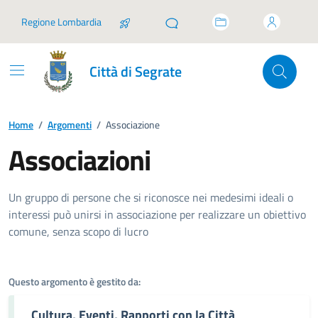
Vai ai contenuti
Vai al footer
Regione Lombardia
Città di Segrate
Home
/
Argomenti
/
Associazione
Associazioni
Dettagli dell'argomento
Un gruppo di persone che si riconosce nei medesimi ideali o
interessi può unirsi in associazione per realizzare un obiettivo
comune, senza scopo di lucro
Questo argomento è gestito da:
Cultura, Eventi, Rapporti con la Città