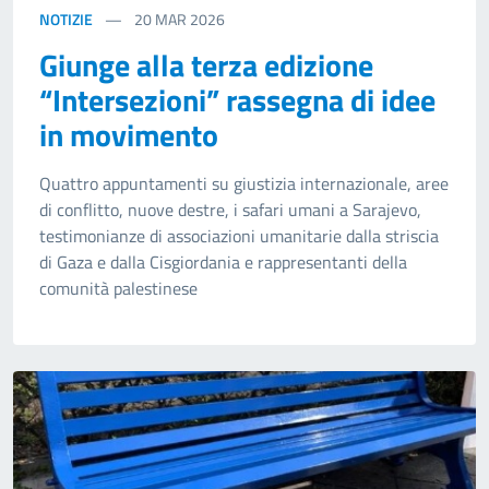
NOTIZIE
20
MAR 2026
Giunge alla terza edizione
“Intersezioni” rassegna di idee
in movimento
Quattro appuntamenti su giustizia internazionale, aree
di conflitto, nuove destre, i safari umani a Sarajevo,
testimonianze di associazioni umanitarie dalla striscia
di Gaza e dalla Cisgiordania e rappresentanti della
comunità palestinese