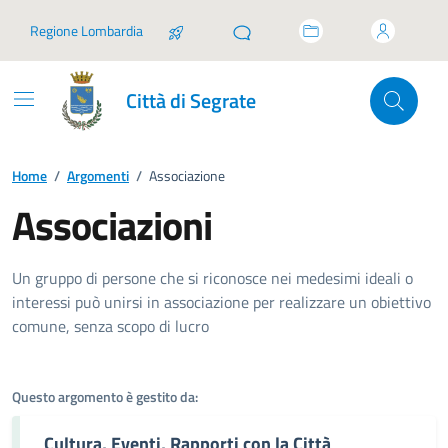
Vai ai contenuti
Vai al footer
Regione Lombardia
Città di Segrate
Home
/
Argomenti
/
Associazione
Associazioni
Dettagli dell'argomento
Un gruppo di persone che si riconosce nei medesimi ideali o
interessi può unirsi in associazione per realizzare un obiettivo
comune, senza scopo di lucro
Questo argomento è gestito da:
Cultura, Eventi, Rapporti con la Città