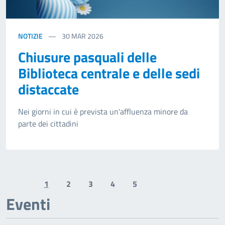
NOTIZIE
30
MAR 2026
Chiusure pasquali delle
Biblioteca centrale e delle sedi
distaccate
Nei giorni in cui è prevista un'affluenza minore da
parte dei cittadini
1
2
3
4
5
Previous page
Next page
Eventi