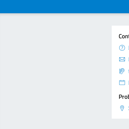
Con
Prob