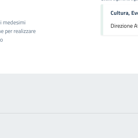
Cultura, Ev
omento
ei medesimi
Direzione Af
ne per realizzare
ro