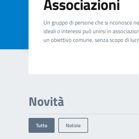
Associazioni
Dettagli dell'arg
Un gruppo di persone che si riconosce n
ideali o interessi può unirsi in associazio
un obiettivo comune, senza scopo di luc
Novità
Tutto
Notizie