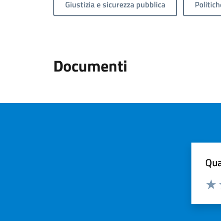
Giustizia e sicurezza pubblica
Politich
Documenti
Qua
Valuta
Valu