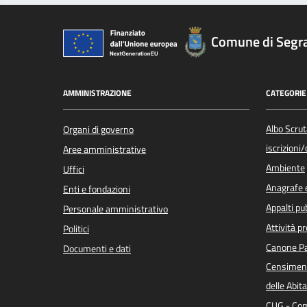
Comune di Segr
AMMINISTRAZIONE
CATEGORIE 
Albo Scrut
Organi di governo
iscrizioni
Aree amministrative
Ambiente
Uffici
Anagrafe e
Enti e fondazioni
Appalti pub
Personale amministrativo
Attività p
Politici
Canone Pa
Documenti e dati
Censiment
delle Abita
CUG - Com