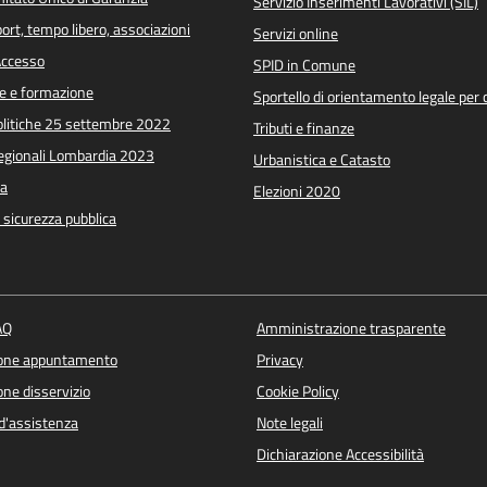
Servizio Inserimenti Lavorativi (SIL)
port, tempo libero, associazioni
Servizi online
 Accesso
SPID in Comune
e e formazione
Sportello di orientamento legale per c
Politiche 25 settembre 2022
Tributi e finanze
Regionali Lombardia 2023
Urbanistica e Catasto
a
Elezioni 2020
e sicurezza pubblica
AQ
Amministrazione trasparente
ione appuntamento
Privacy
ne disservizio
Cookie Policy
d'assistenza
Note legali
Dichiarazione Accessibilità