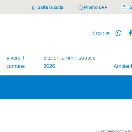
Salta la coda
Pronto URP
S
Wha
Seguici su
Vivere il
Elezioni amministrative
comune
2026
Ambien
Questo argomento è ges