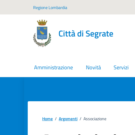
Vai ai contenuti
Vai al footer
Regione Lombardia
Città di Segrate
Amministrazione
Novità
Servizi
Home
/
Argomenti
/
Associazione