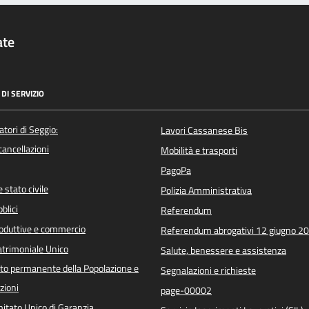
ate
DI SERVIZIO
atori di Seggio:
Lavori Cassanese Bis
/cancellazioni
Mobilità e trasporti
PagoPa
 stato civile
Polizia Amministrativa
blici
Referendum
roduttive e commercio
Referendum abrogativi 12 giugno 2
trimoniale Unico
Salute, benessere e assistenza
o permanente della Popolazione e
Segnalazioni e richieste
zioni
page-00002
itato Unico di Garanzia