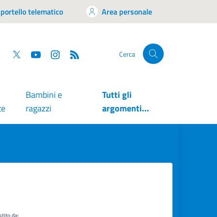
portello telematico
Area personale
tsapp
Facebook
Twitter
YouTube
RSS
Cerca
Bambini e
Tutti gli
te
ragazzi
argomenti...
tito da: