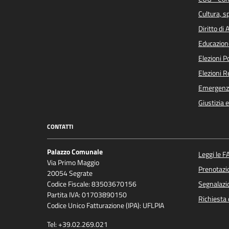
Cultura, s
Diritto di
Educazion
Elezioni 
Elezioni 
Emergenz
Giustizia 
CONTATTI
Palazzo Comunale
Leggi le F
Via Primo Maggio
Prenotaz
20054 Segrate
Codice Fiscale: 83503670156
Segnalazio
Partita IVA: 01703890150
Richiesta 
Codice Unico Fatturazione (IPA): UFLPIA
Tel: +39.02.269.021