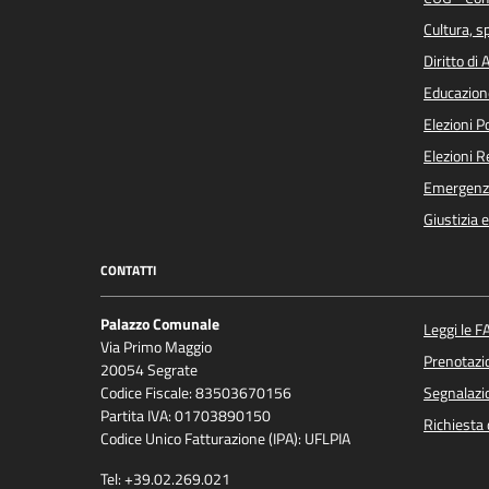
Cultura, s
Diritto di
Educazion
Elezioni 
Elezioni 
Emergenz
Giustizia 
CONTATTI
Palazzo Comunale
Leggi le F
Via Primo Maggio
Prenotaz
20054 Segrate
Codice Fiscale: 83503670156
Segnalazio
Partita IVA: 01703890150
Richiesta 
Codice Unico Fatturazione (IPA): UFLPIA
Tel: +39.02.269.021