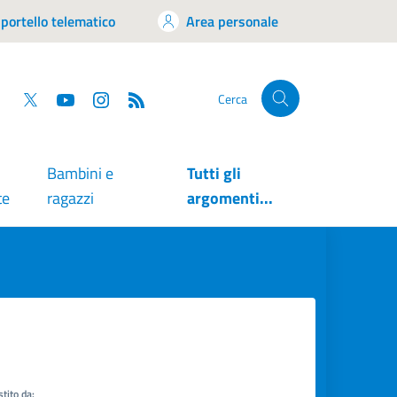
portello telematico
Area personale
tsapp
Facebook
Twitter
YouTube
RSS
Cerca
Bambini e
Tutti gli
te
ragazzi
argomenti...
tito da: