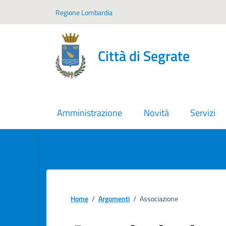
Vai ai contenuti
Vai al footer
Regione Lombardia
Città di Segrate
Amministrazione
Novità
Servizi
Home
/
Argomenti
/
Associazione