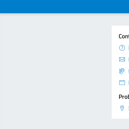
Con
Prob