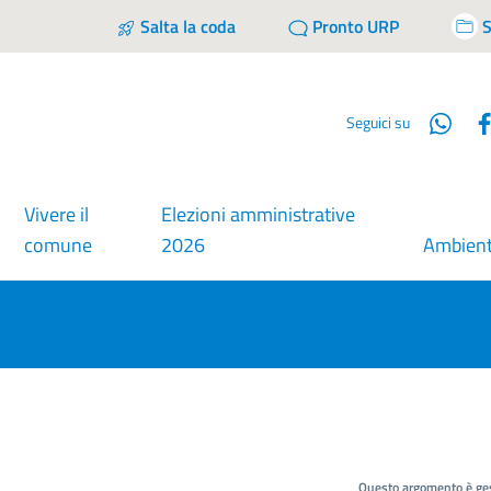
Salta la coda
Pronto URP
S
Wha
Seguici su
Vivere il
Elezioni amministrative
comune
2026
Ambien
Questo argomento è ges