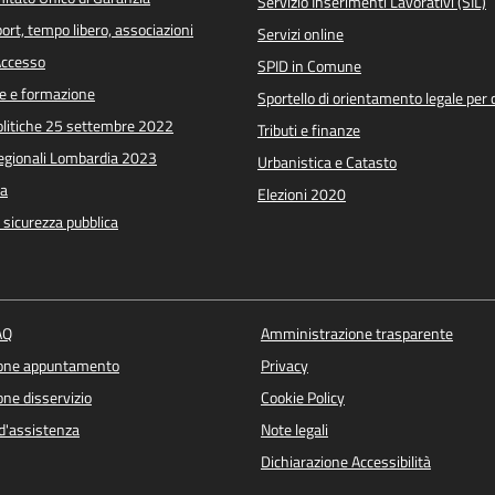
Servizio Inserimenti Lavorativi (SIL)
port, tempo libero, associazioni
Servizi online
 Accesso
SPID in Comune
e e formazione
Sportello di orientamento legale per c
Politiche 25 settembre 2022
Tributi e finanze
Regionali Lombardia 2023
Urbanistica e Catasto
a
Elezioni 2020
e sicurezza pubblica
AQ
Amministrazione trasparente
ione appuntamento
Privacy
ne disservizio
Cookie Policy
d'assistenza
Note legali
Dichiarazione Accessibilità