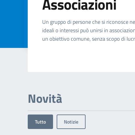
Associazioni
Dettagli dell'arg
Un gruppo di persone che si riconosce n
ideali o interessi può unirsi in associazio
un obiettivo comune, senza scopo di luc
Novità
Tutto
Notizie