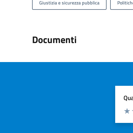
Giustizia e sicurezza pubblica
Politich
Documenti
Qua
Valuta
Valu