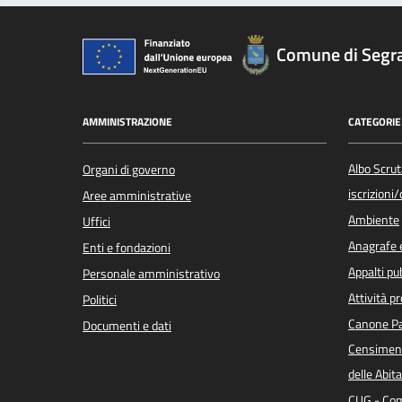
Comune di Segr
AMMINISTRAZIONE
CATEGORIE 
Albo Scrut
Organi di governo
iscrizioni
Aree amministrative
Ambiente
Uffici
Anagrafe e
Enti e fondazioni
Appalti pub
Personale amministrativo
Attività p
Politici
Canone Pa
Documenti e dati
Censiment
delle Abita
CUG - Com