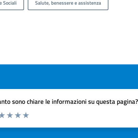
e Sociali
Salute, benessere e assistenza
nto sono chiare le informazioni su questa pagina
 da 1 a 5 stelle la pagina
ta 1 stelle su 5
Valuta 2 stelle su 5
Valuta 3 stelle su 5
Valuta 4 stelle su 5
Valuta 5 stelle su 5