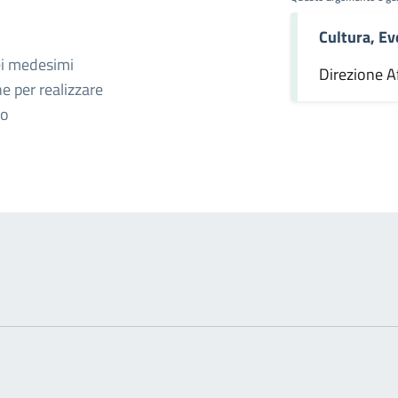
Cultura, Ev
omento
ei medesimi
Direzione Af
ne per realizzare
ro