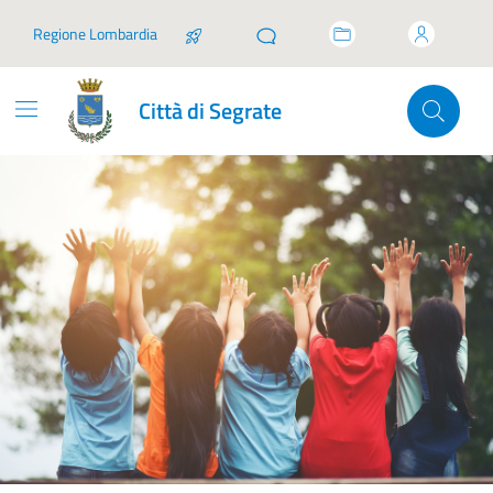
Vai ai contenuti
Vai al footer
Regione Lombardia
Città di Segrate