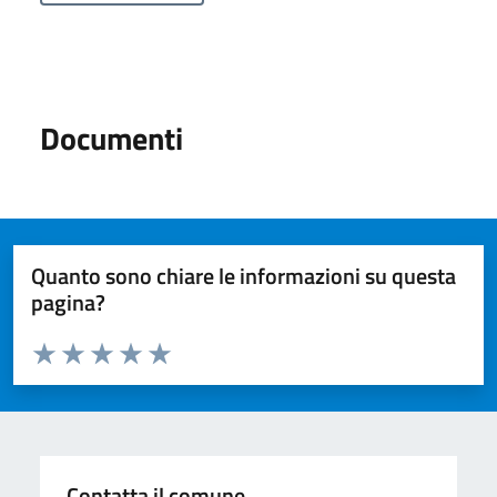
Documenti
Quanto sono chiare le informazioni su questa
pagina?
Valuta da 1 a 5 stelle la pagina
Valuta 1 stelle su 5
Valuta 2 stelle su 5
Valuta 3 stelle su 5
Valuta 4 stelle su 5
Valuta 5 stelle su 5
Contatta il comune