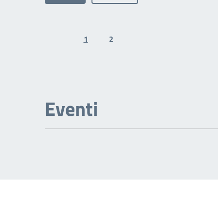
1
2
Previous page
Next page
Eventi