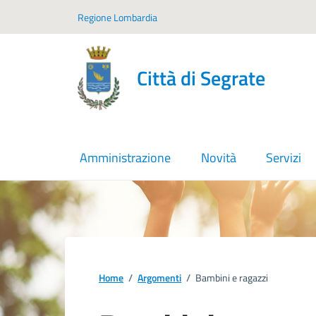
Vai ai contenuti
Vai al footer
Regione Lombardia
Città di Segrate
Amministrazione
Novità
Servizi
Home
/
Argomenti
/
Bambini e ragazzi