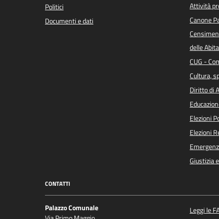
Attività p
Politici
Canone Pa
Documenti e dati
Censiment
delle Abita
CUG - Com
Cultura, s
Diritto di
Educazion
Elezioni 
Elezioni 
Emergenz
Giustizia 
CONTATTI
Palazzo Comunale
Leggi le F
Via Primo Maggio