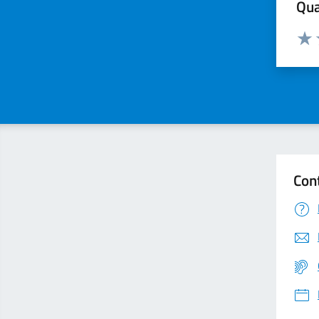
Qua
Valuta
Valu
Con