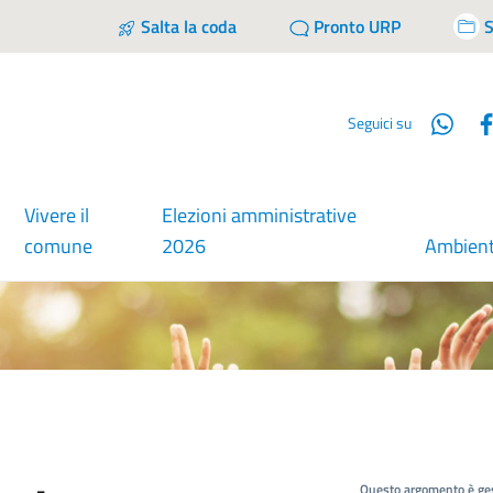
Salta la coda
Pronto URP
S
Wha
Seguici su
Vivere il
Elezioni amministrative
comune
2026
Ambien
Questo argomento è ges