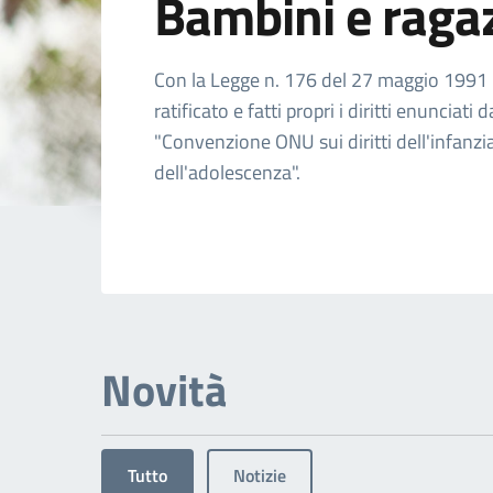
Bambini e raga
Dettagli dell'arg
Con la Legge n. 176 del 27 maggio 1991 l'
ratificato e fatti propri i diritti enunciati d
"Convenzione ONU sui diritti dell'infanzi
dell'adolescenza".
Novità
Tutto
Notizie