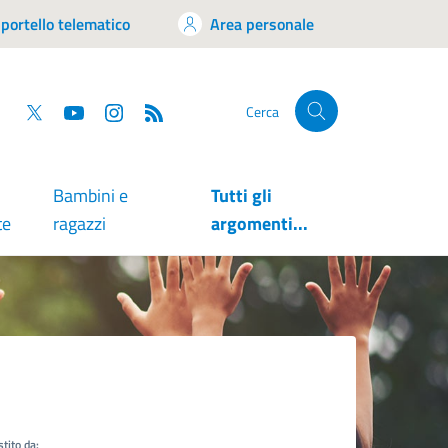
portello telematico
Area personale
tsapp
Facebook
Twitter
YouTube
RSS
Cerca
Bambini e
Tutti gli
te
ragazzi
argomenti...
tito da: