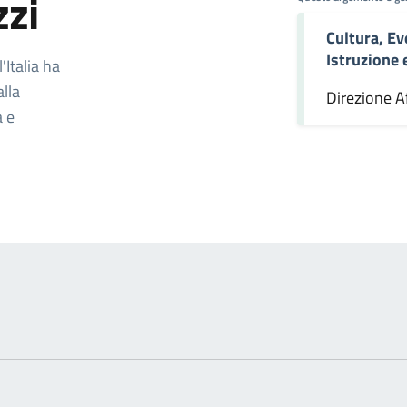
zzi
Cultura, Ev
omento
Istruzione
Italia ha
alla
Direzione Af
a e