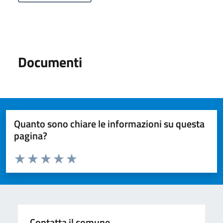
Documenti
Quanto sono chiare le informazioni su questa
pagina?
Valuta da 1 a 5 stelle la pagina
Valuta 1 stelle su 5
Valuta 2 stelle su 5
Valuta 3 stelle su 5
Valuta 4 stelle su 5
Valuta 5 stelle su 5
Contatta il comune