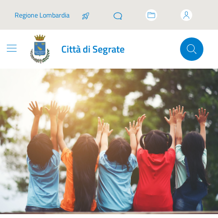
Vai ai contenuti
Vai al footer
Regione Lombardia
Città di Segrate