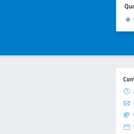
Qua
Valuta
Valu
Con