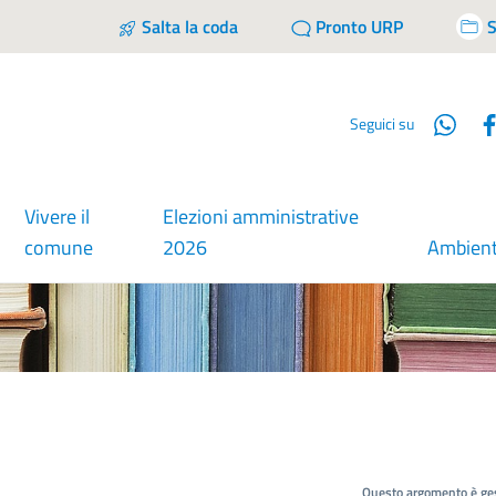
Salta la coda
Pronto URP
S
Wha
Seguici su
Vivere il
Elezioni amministrative
comune
2026
Ambien
Questo argomento è ges