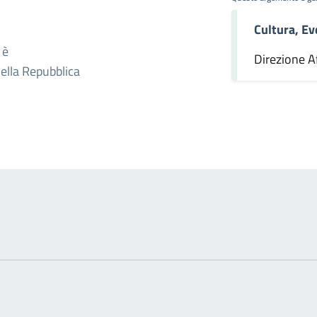
Cultura, Ev
omento
 è
Direzione Af
della Repubblica