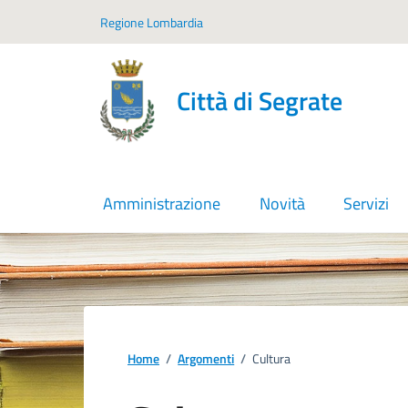
Vai ai contenuti
Vai al footer
Regione Lombardia
Città di Segrate
Amministrazione
Novità
Servizi
Home
/
Argomenti
/
Cultura