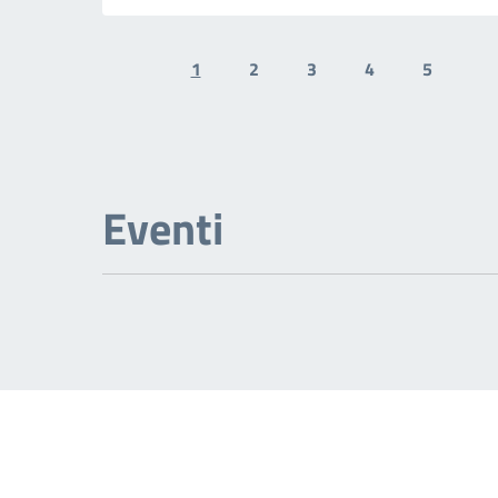
1
2
3
4
5
Previous page
N
Eventi