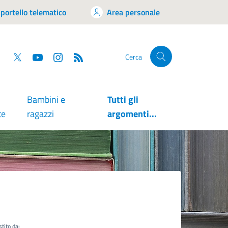
portello telematico
Area personale
tsapp
Facebook
Twitter
YouTube
RSS
Cerca
Bambini e
Tutti gli
te
ragazzi
argomenti...
tito da: