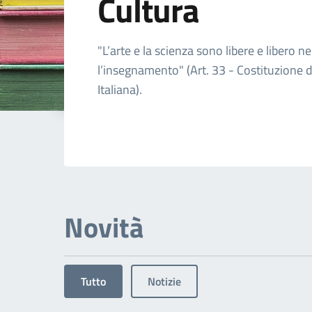
Cultura
Dettagli dell'arg
"L’arte e la scienza sono libere e libero ne
l’insegnamento" (Art. 33 - Costituzione 
Italiana).
Novità
Tutto
Notizie