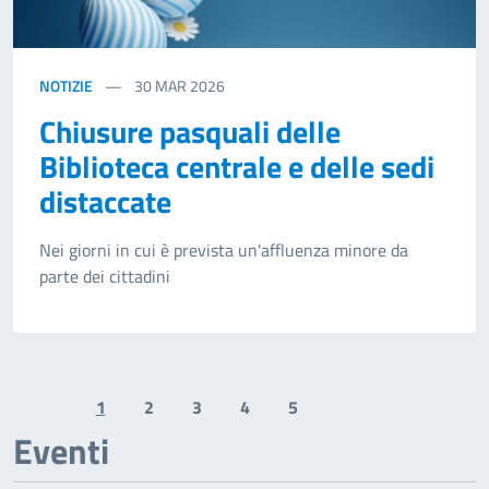
NOTIZIE
30
MAR 2026
Chiusure pasquali delle
Biblioteca centrale e delle sedi
distaccate
Nei giorni in cui è prevista un'affluenza minore da
parte dei cittadini
1
2
3
4
5
Previous page
Next page
Eventi