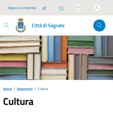
Vai ai contenuti
Vai al footer
Regione Lombardia
Città di Segrate
Home
/
Argomenti
/
Cultura
Cultura