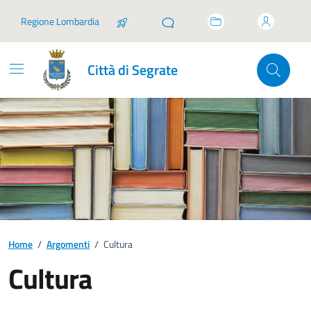
Vai ai contenuti
Vai al footer
Regione Lombardia
Città di Segrate
Home
/
Argomenti
/
Cultura
Cultura