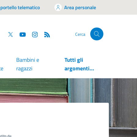
portello telematico
Area personale
tsapp
Facebook
Twitter
YouTube
RSS
Cerca
Bambini e
Tutti gli
te
ragazzi
argomenti...
tito da: