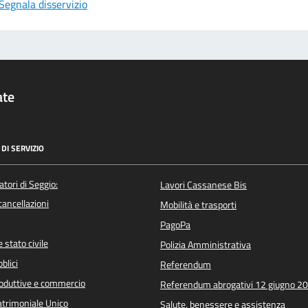
Segnala disservizio
ate
DI SERVIZIO
atori di Seggio:
Lavori Cassanese Bis
/cancellazioni
Mobilità e trasporti
PagoPa
 stato civile
Polizia Amministrativa
blici
Referendum
roduttive e commercio
Referendum abrogativi 12 giugno 2
trimoniale Unico
Salute, benessere e assistenza