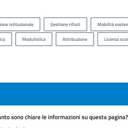
one istituzionale
Gestione rifiuti
Mobilità sosten
ica
Modulistica
Attribuzione
Licenza sco
nto sono chiare le informazioni su questa pagina
 da 1 a 5 stelle la pagina