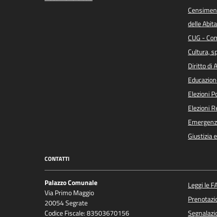
Censiment
delle Abita
CUG - Com
Cultura, s
Diritto di
Educazion
Elezioni 
Elezioni 
Emergenz
Giustizia 
CONTATTI
Palazzo Comunale
Leggi le F
Via Primo Maggio
Prenotaz
20054 Segrate
Codice Fiscale: 83503670156
Segnalazio