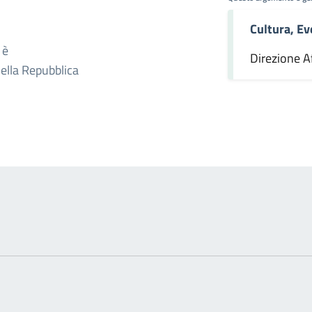
Cultura, Ev
omento
 è
Direzione Af
della Repubblica