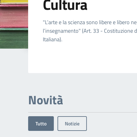
Cultura
Dettagli dell'arg
"L’arte e la scienza sono libere e libero ne
l’insegnamento" (Art. 33 - Costituzione 
Italiana).
Novità
Tutto
Notizie