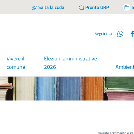
Salta la coda
Pronto URP
S
Wha
Seguici su
Vivere il
Elezioni amministrative
comune
2026
Ambien
Questo argomento è ges