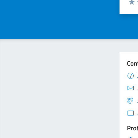
Valu
Con
Prob