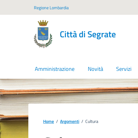
Vai ai contenuti
Vai al footer
Regione Lombardia
Città di Segrate
Amministrazione
Novità
Servizi
Home
/
Argomenti
/
Cultura