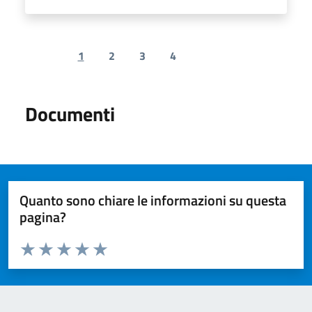
1
2
3
4
Previous page
Next page
Documenti
Quanto sono chiare le informazioni su questa
pagina?
Valuta da 1 a 5 stelle la pagina
Valuta 1 stelle su 5
Valuta 2 stelle su 5
Valuta 3 stelle su 5
Valuta 4 stelle su 5
Valuta 5 stelle su 5