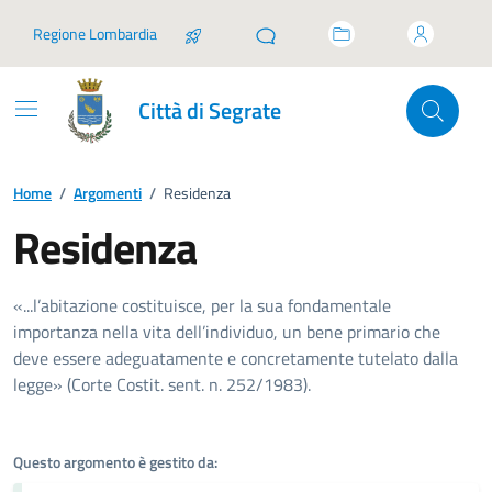
Vai ai contenuti
Vai al footer
Regione Lombardia
Città di Segrate
Home
/
Argomenti
/
Residenza
Residenza
Dettagli dell'argomento
«...l’abitazione costituisce, per la sua fondamentale
importanza nella vita dell’individuo, un bene primario che
deve essere adeguatamente e concretamente tutelato dalla
legge» (Corte Costit. sent. n. 252/1983).
Questo argomento è gestito da: