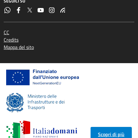
SEGUICI SU
CC
Credits
Mappa del sito
Scopri di più