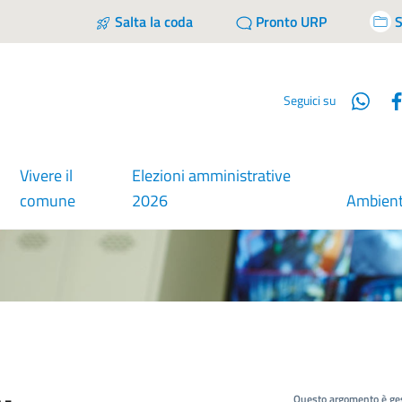
Salta la coda
Pronto URP
S
Wha
Seguici su
Vivere il
Elezioni amministrative
comune
2026
Ambien
Questo argomento è ges