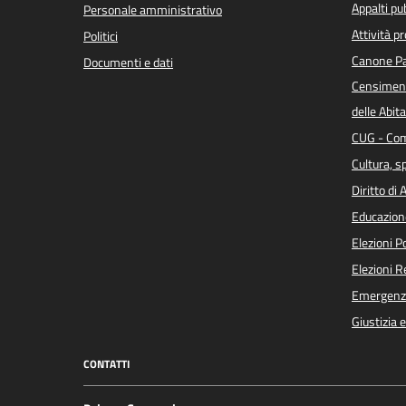
Appalti pub
Personale amministrativo
Attività p
Politici
Canone Pa
Documenti e dati
Censiment
delle Abita
CUG - Com
Cultura, s
Diritto di
Educazion
Elezioni 
Elezioni 
Emergenz
Giustizia 
CONTATTI