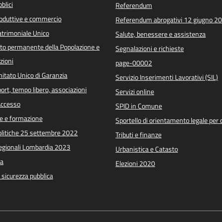
blici
Referendum
roduttive e commercio
Referendum abrogativi 12 giugno 2
trimoniale Unico
Salute, benessere e assistenza
o permanente della Popolazione e
Segnalazioni e richieste
zioni
page-00002
itato Unico di Garanzia
Servizio Inserimenti Lavorativi (SIL)
port, tempo libero, associazioni
Servizi online
 Accesso
SPID in Comune
e e formazione
Sportello di orientamento legale per c
Politiche 25 settembre 2022
Tributi e finanze
Regionali Lombardia 2023
Urbanistica e Catasto
a
Elezioni 2020
e sicurezza pubblica