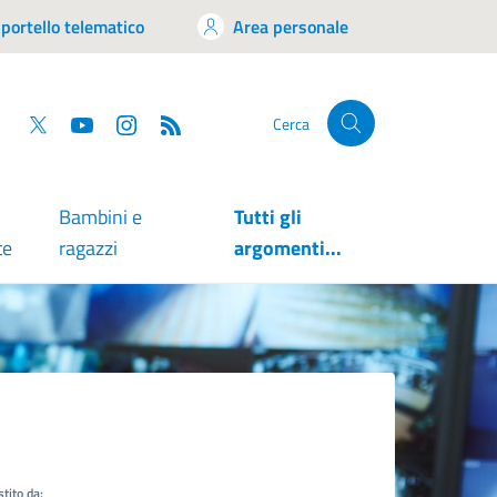
portello telematico
Area personale
tsapp
Facebook
Twitter
YouTube
RSS
Cerca
Bambini e
Tutti gli
te
ragazzi
argomenti...
tito da: