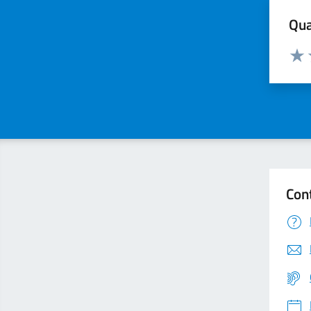
Qua
Valuta
Valu
Con