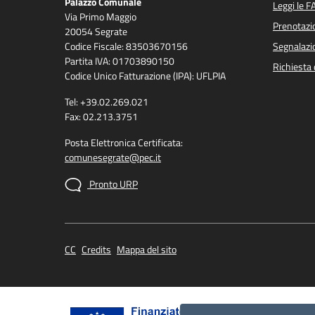
Palazzo Comunale
Leggi le F
Via Primo Maggio
Prenotaz
20054 Segrate
Codice Fiscale: 83503670156
Segnalazio
Partita IVA: 01703890150
Richiesta 
Codice Unico Fatturazione (IPA): UFLPIA
Tel: +39.02.269.021
Fax: 02.213.3751
Posta Elettronica Certificata:
comunesegrate@pec.it
Pronto URP
CC
Credits
Mappa del sito