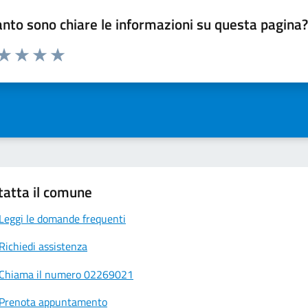
nto sono chiare le informazioni su questa pagina
 da 1 a 5 stelle la pagina
ta 1 stelle su 5
Valuta 2 stelle su 5
Valuta 3 stelle su 5
Valuta 4 stelle su 5
Valuta 5 stelle su 5
tatta il comune
Leggi le domande frequenti
Richiedi assistenza
Chiama il numero 02269021
Prenota appuntamento