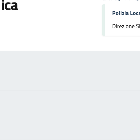
ica
Polizia Loc
omento
Direzione S