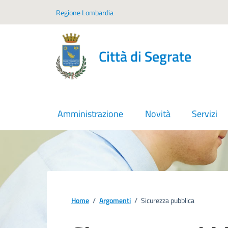
Vai ai contenuti
Vai al footer
Regione Lombardia
Città di Segrate
Amministrazione
Novità
Servizi
Home
/
Argomenti
/
Sicurezza pubblica