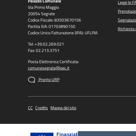
Palazzo Comunale
Leggi le F
Via Primo Maggio
Prenotaz
20054 Segrate
Codice Fiscale: 83503670156
Segnalazio
Partita IVA: 01703890150
Richiesta 
Codice Unico Fatturazione (IPA): UFLPIA
Tel: +39.02.269.021
Fax: 02.213.3751
Posta Elettronica Certificata:
comunesegrate@pec.it
Pronto URP
CC
Credits
Mappa del sito