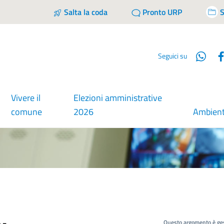
Salta la coda
Pronto URP
S
Wha
Seguici su
Vivere il
Elezioni amministrative
comune
2026
Ambien
Questo argomento è ges