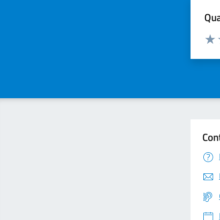
Qua
Valuta
Valu
Con