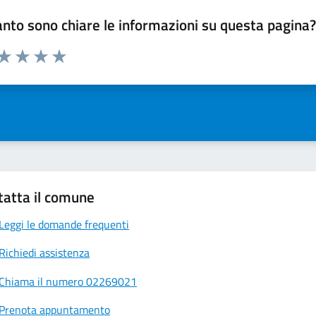
nto sono chiare le informazioni su questa pagina
 da 1 a 5 stelle la pagina
ta 1 stelle su 5
Valuta 2 stelle su 5
Valuta 3 stelle su 5
Valuta 4 stelle su 5
Valuta 5 stelle su 5
tatta il comune
Leggi le domande frequenti
Richiedi assistenza
Chiama il numero 02269021
Prenota appuntamento