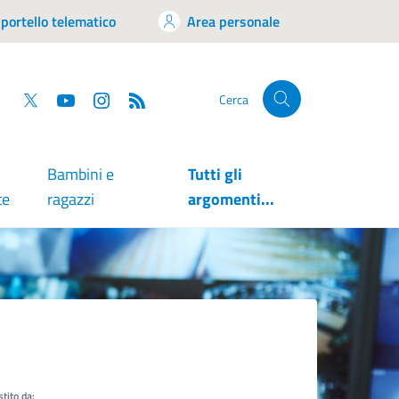
portello telematico
Area personale
tsapp
Facebook
Twitter
YouTube
RSS
Cerca
Bambini e
Tutti gli
te
ragazzi
argomenti...
tito da: