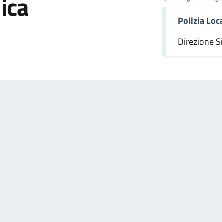
ica
Polizia Loc
omento
Direzione S