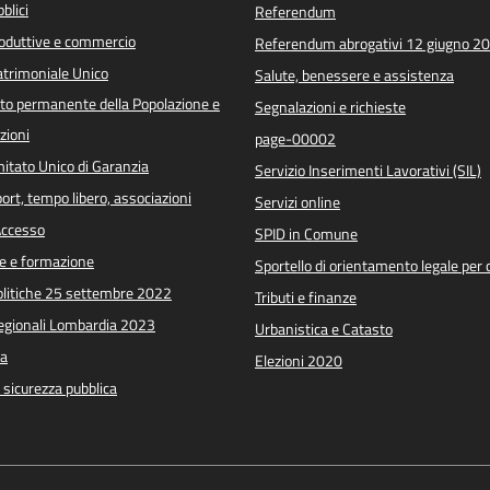
blici
Referendum
roduttive e commercio
Referendum abrogativi 12 giugno 2
trimoniale Unico
Salute, benessere e assistenza
o permanente della Popolazione e
Segnalazioni e richieste
zioni
page-00002
itato Unico di Garanzia
Servizio Inserimenti Lavorativi (SIL)
port, tempo libero, associazioni
Servizi online
 Accesso
SPID in Comune
e e formazione
Sportello di orientamento legale per c
Politiche 25 settembre 2022
Tributi e finanze
Regionali Lombardia 2023
Urbanistica e Catasto
a
Elezioni 2020
e sicurezza pubblica