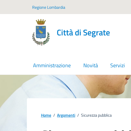
Vai ai contenuti
Vai al footer
Regione Lombardia
Città di Segrate
Amministrazione
Novità
Servizi
Home
/
Argomenti
/
Sicurezza pubblica