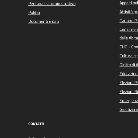
Appalti pub
Personale amministrativo
Attività p
Politici
Canone Pa
Documenti e dati
Censiment
delle Abita
CUG - Com
Cultura, s
Diritto di
Educazion
Elezioni 
Elezioni 
Emergenz
Giustizia 
CONTATTI