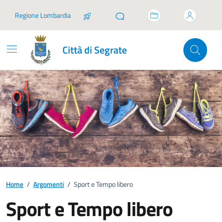
Vai ai contenuti
Vai al footer
Regione Lombardia
Città di Segrate
Home
/
Argomenti
/
Sport e Tempo libero
Sport e Tempo libero