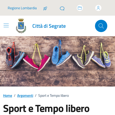
Vai ai contenuti
Vai al footer
Regione Lombardia
Città di Segrate
Home
/
Argomenti
/
Sport e Tempo libero
Sport e Tempo libero