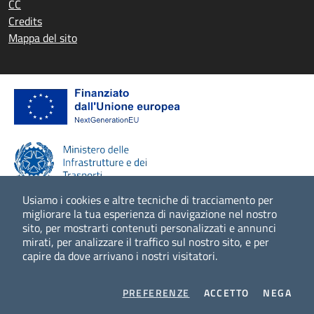
CC
Credits
Mappa del sito
Usiamo i cookies e altre tecniche di tracciamento per
migliorare la tua esperienza di navigazione nel nostro
sito, per mostrarti contenuti personalizzati e annunci
Scopri di più
mirati, per analizzare il traffico sul nostro sito, e per
capire da dove arrivano i nostri visitatori.
COOKIES
I COOKIES
I CO
PREFERENZE
ACCETTO
NEGA