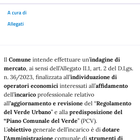
A cura di
Allegati
In dettaglio
Il
Comune
intende effettuare un’
indagine di
mercato
, ai sensi dell’Allegato II.1, art. 2 del D.Lgs.
n. 36/2023, finalizzata all’
individuazione di
operatori economici
interessati all’
affidamento
dell’
incarico
professionale relativo
all
’aggiornamento e revisione
del “
Regolamento
del Verde Urbano
” e alla
predisposizione del
“Piano Comunale del Verde
” (PCV).
L’
obiettivo
generale dell’incarico è di
dotare
l’Amministrazione
comunale di
strumenti di