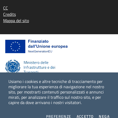
CC
Credits
Mappa del sito
Usiamo i cookies e altre tecniche di tracciamento per
migliorare la tua esperienza di navigazione nel nostro
sito, per mostrarti contenuti personalizzati e annunci
Scopri di più
mirati, per analizzare il traffico sul nostro sito, e per
capire da dove arrivano i nostri visitatori.
COOKIES
I COOKIES
I CO
PREFERENZE
ACCETTO
NEGA