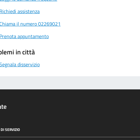
Richiedi assistenza
Chiama il numero 02269021
Prenota appuntamento
lemi in città
Segnala disservizio
ate
DI SERVIZIO