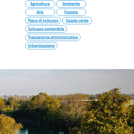
Agricoltura
Ambiente
Aria
Foreste
Piano di sviluppo
Spazio verde
Sviluppo sostenibile
Trasparenza amministrativa
Urbanizzazione