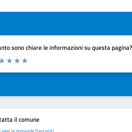
nto sono chiare le informazioni su questa pagina
 da 1 a 5 stelle la pagina
ta 1 stelle su 5
Valuta 2 stelle su 5
Valuta 3 stelle su 5
Valuta 4 stelle su 5
Valuta 5 stelle su 5
tatta il comune
Leggi le domande frequenti