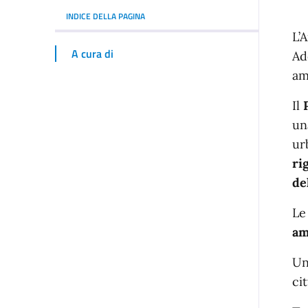
INDICE DELLA PAGINA
I
L’
A cura di
Ad
am
Il
P
un
ur
ri
de
Le
am
Un
ci