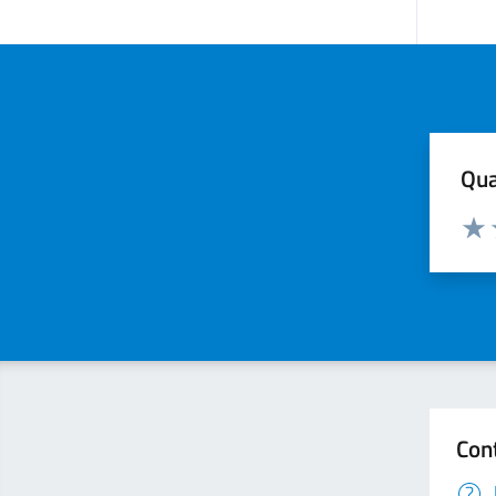
Qua
Valuta
Valu
Con