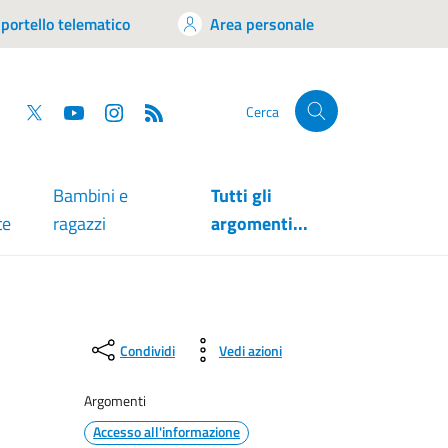
portello telematico
Area personale
tsapp
Facebook
Twitter
YouTube
RSS
Cerca
Bambini e
Tutti gli
te
ragazzi
argomenti...
Condividi
Vedi azioni
Argomenti
Accesso all'informazione