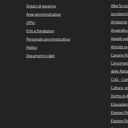
Albo Scrut
Organi di governo
iscrizioni
Aree amministrative
Ambiente
Uffici
Anagrafe e
Enti e fondazioni
Appalti pub
Personale amministrativo
Attività p
Politici
Canone Pa
Documenti e dati
Censiment
delle Abita
CUG - Com
Cultura, s
Diritto di
Educazion
Elezioni 
Elezioni 