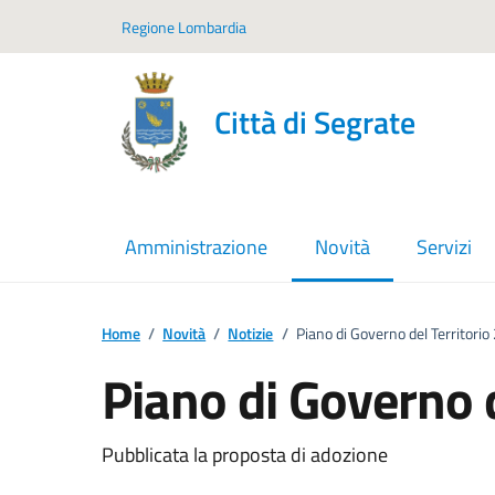
Vai ai contenuti
Vai al footer
Regione Lombardia
Città di Segrate
Amministrazione
Novità
Servizi
menu selezionato
Home
/
Novità
/
Notizie
/
Piano di Governo del Territori
Piano di Governo 
Pubblicata la proposta di adozione