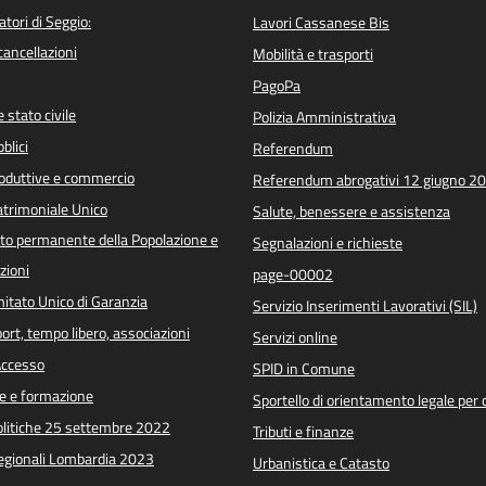
atori di Seggio:
Lavori Cassanese Bis
/cancellazioni
Mobilità e trasporti
PagoPa
 stato civile
Polizia Amministrativa
blici
Referendum
roduttive e commercio
Referendum abrogativi 12 giugno 2
trimoniale Unico
Salute, benessere e assistenza
o permanente della Popolazione e
Segnalazioni e richieste
zioni
page-00002
itato Unico di Garanzia
Servizio Inserimenti Lavorativi (SIL)
port, tempo libero, associazioni
Servizi online
 Accesso
SPID in Comune
e e formazione
Sportello di orientamento legale per c
Politiche 25 settembre 2022
Tributi e finanze
Regionali Lombardia 2023
Urbanistica e Catasto