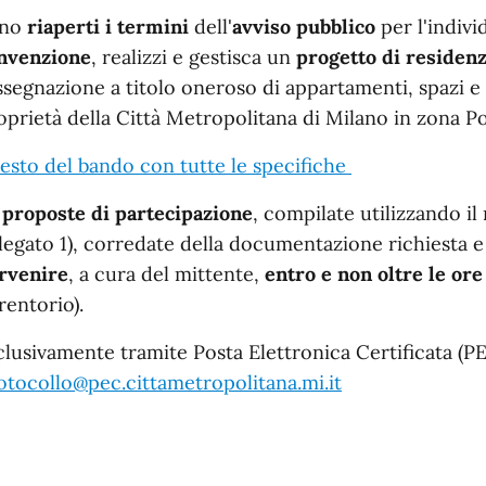
n dettaglio
ono
riaperti i termini
dell'
avviso pubblico
per l'indiv
nvenzione
, realizzi e gestisca un
progetto di residenz
assegnazione a titolo oneroso di appartamenti, spazi e s
oprietà della Città Metropolitana di Milano in zona 
testo del bando con tutte le specifiche
e
proposte di partecipazione
, compilate utilizzando 
llegato 1), corredate della documentazione richiesta 
rvenire
, a cura del mittente,
entro e non oltre le ore
rentorio).
clusivamente tramite Posta Elettronica Certificata (PEC
otocollo@pec.cittametropolitana.mi.it