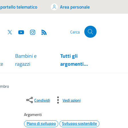
portello telematico
Area personale
tsapp
Facebook
Twitter
YouTube
RSS
Cerca
Bambini e
Tutti gli
te
ragazzi
argomenti...
Lambro
Condividi
Vedi azioni
Argomenti
Piano di sviluppo
Sviluppo sostenibile