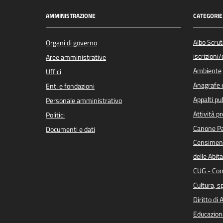
AMMINISTRAZIONE
CATEGORIE 
Albo Scrut
Organi di governo
iscrizioni
Aree amministrative
Ambiente
Uffici
Anagrafe e
Enti e fondazioni
Appalti pub
Personale amministrativo
Attività p
Politici
Canone Pa
Documenti e dati
Censiment
delle Abita
CUG - Com
Cultura, s
Diritto di
Educazion