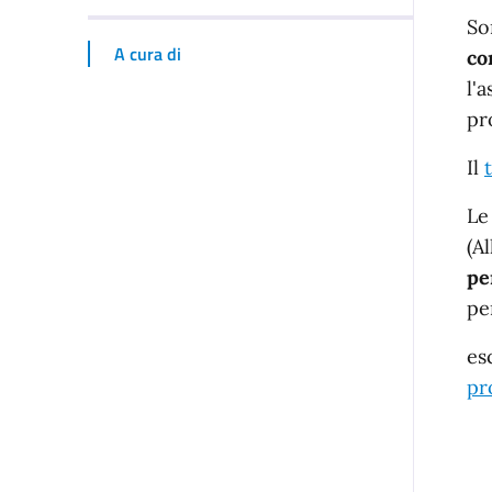
I
S
A cura di
co
l'
pr
Il
L
(A
pe
pe
es
pr