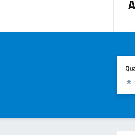
A
Qua
Valuta
Valu