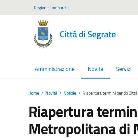
Vai ai contenuti
Vai al footer
Regione Lombardia
Città di Segrate
Amministrazione
Novità
Servizi
menu selezionato
Home
/
Novità
/
Notizie
/
Riapertura termini bando Città
Riapertura termin
Metropolitana di 