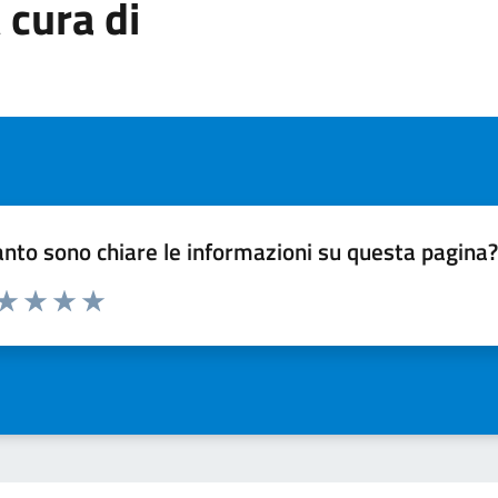
 cura di
nto sono chiare le informazioni su questa pagina
 da 1 a 5 stelle la pagina
ta 1 stelle su 5
Valuta 2 stelle su 5
Valuta 3 stelle su 5
Valuta 4 stelle su 5
Valuta 5 stelle su 5