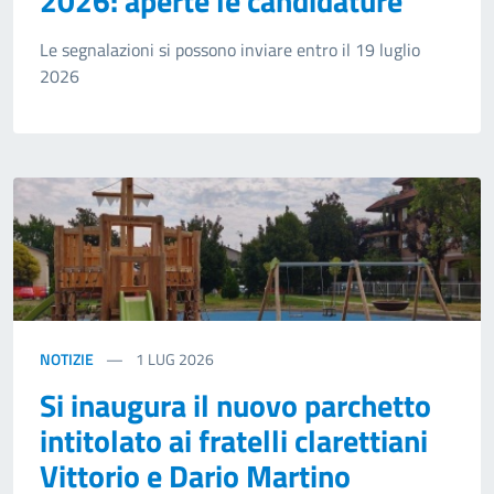
2026: aperte le candidature
Le segnalazioni si possono inviare entro il 19 luglio
2026
NOTIZIE
1
LUG 2026
Si inaugura il nuovo parchetto
intitolato ai fratelli clarettiani
Vittorio e Dario Martino