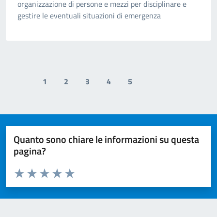
organizzazione di persone e mezzi per disciplinare e
gestire le eventuali situazioni di emergenza
1
2
3
4
5
Previous page
Next page
Quanto sono chiare le informazioni su questa
pagina?
Valuta da 1 a 5 stelle la pagina
Valuta 1 stelle su 5
Valuta 2 stelle su 5
Valuta 3 stelle su 5
Valuta 4 stelle su 5
Valuta 5 stelle su 5