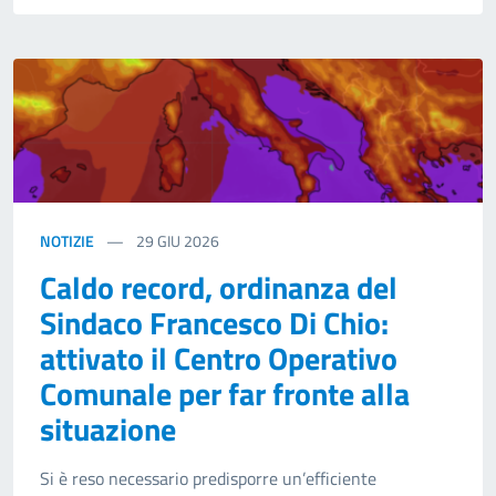
NOTIZIE
29
GIU 2026
Caldo record, ordinanza del
Sindaco Francesco Di Chio:
attivato il Centro Operativo
Comunale per far fronte alla
situazione
Si è reso necessario predisporre un’efficiente