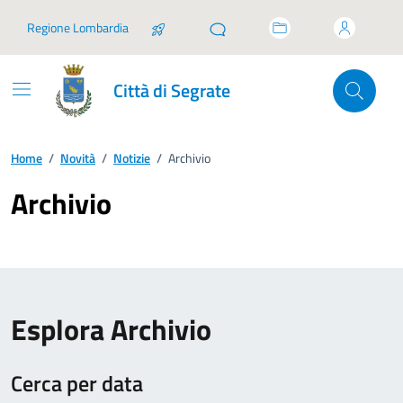
Vai ai contenuti
Vai al footer
Regione Lombardia
Città di Segrate
Home
/
Novità
/
Notizie
/
Archivio
Archivio
Esplora Archivio
Cerca per data