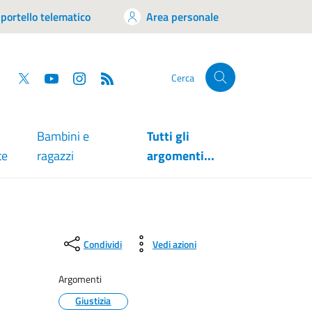
portello telematico
Area personale
tsapp
Facebook
Twitter
YouTube
RSS
Cerca
Bambini e
Tutti gli
te
ragazzi
argomenti...
Condividi
Vedi azioni
Argomenti
Giustizia