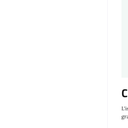
C
L'
gr