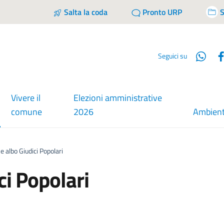
Salta la coda
Pronto URP
S
Wha
Seguici su
Vivere il
Elezioni amministrative
comune
2026
Ambien
ezionato
ne albo Giudici Popolari
ci Popolari