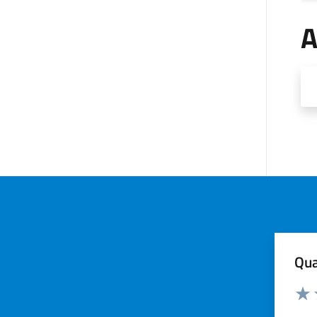
A
Qua
Valuta
Valu