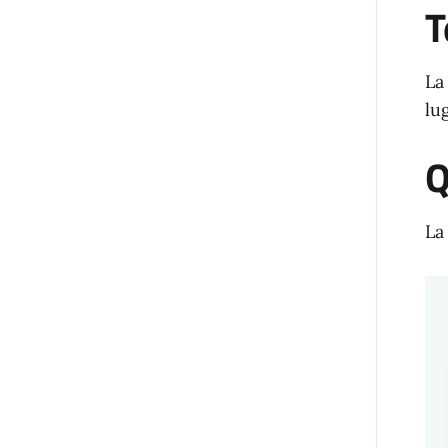
T
La
lu
Q
La