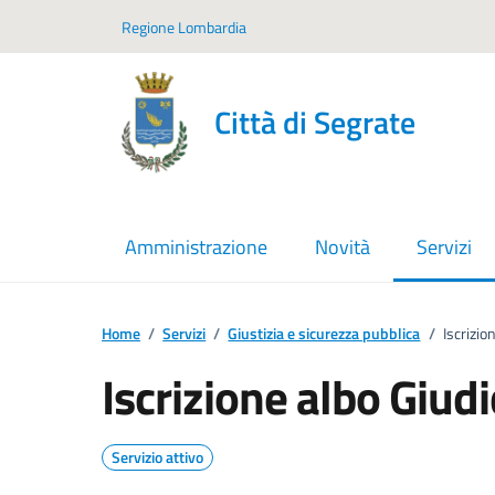
Vai ai contenuti
Vai al footer
Regione Lombardia
Città di Segrate
Amministrazione
Novità
Servizi
menu sel
Home
/
Servizi
/
Giustizia e sicurezza pubblica
/
Iscrizio
Iscrizione albo Giudi
Servizio attivo