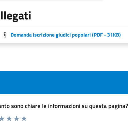
llegati
Domanda iscrizione giudici popolari
(PDF - 31KB)
nto sono chiare le informazioni su questa pagina
 da 1 a 5 stelle la pagina
ta 1 stelle su 5
Valuta 2 stelle su 5
Valuta 3 stelle su 5
Valuta 4 stelle su 5
Valuta 5 stelle su 5