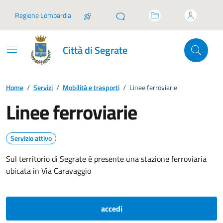
Vai ai contenuti
Vai al footer
Regione Lombardia
Città di Segrate
Home
/
Servizi
/
Mobilità e trasporti
/
Linee ferroviarie
Linee ferroviarie
Servizio attivo
Sul territorio di Segrate è presente una stazione ferroviaria
ubicata in Via Caravaggio
accedi