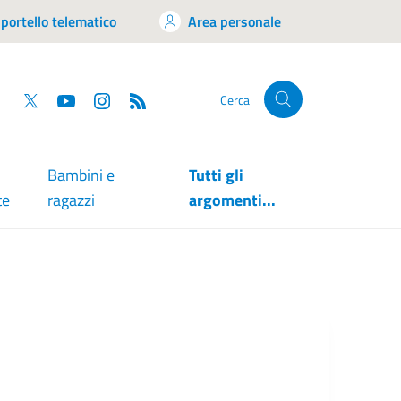
portello telematico
Area personale
tsapp
Facebook
Twitter
YouTube
RSS
Cerca
Bambini e
Tutti gli
te
ragazzi
argomenti...