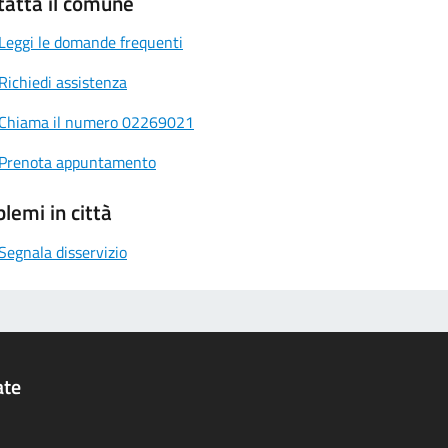
tatta il comune
Leggi le domande frequenti
Richiedi assistenza
Chiama il numero 02269021
Prenota appuntamento
lemi in città
Segnala disservizio
ate