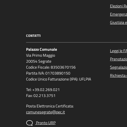
Elezioni 
Emergenz
Giustizia 
CONTATTI
Palazzo Comunale
Leggi le F
Via Primo Maggio
Prenotaz
20054 Segrate
Codice Fiscale: 83503670156
Segnalazio
Partita IVA: 01703890150
Richiesta 
Codice Unico Fatturazione (IPA): UFLPIA
Tel: +39.02.269.021
Fax: 02.213.3751
Posta Elettronica Certificata:
comunesegrate@pec.it
Pronto URP