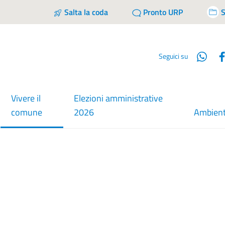
Salta la coda
Pronto URP
S
Wha
Seguici su
Vivere il
Elezioni amministrative
menu selezionato
comune
2026
Ambien