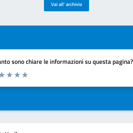
Vai all' archivio
nto sono chiare le informazioni su questa pagina
 da 1 a 5 stelle la pagina
ta 1 stelle su 5
Valuta 2 stelle su 5
Valuta 3 stelle su 5
Valuta 4 stelle su 5
Valuta 5 stelle su 5