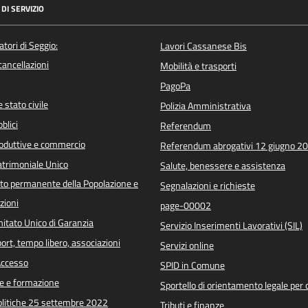
DI SERVIZIO
atori di Seggio:
Lavori Cassanese Bis
/cancellazioni
Mobilità e trasporti
PagoPa
 stato civile
Polizia Amministrativa
blici
Referendum
roduttive e commercio
Referendum abrogativi 12 giugno 2
trimoniale Unico
Salute, benessere e assistenza
o permanente della Popolazione e
Segnalazioni e richieste
zioni
page-00002
itato Unico di Garanzia
Servizio Inserimenti Lavorativi (SIL)
port, tempo libero, associazioni
Servizi online
 Accesso
SPID in Comune
e e formazione
Sportello di orientamento legale per c
Politiche 25 settembre 2022
Tributi e finanze