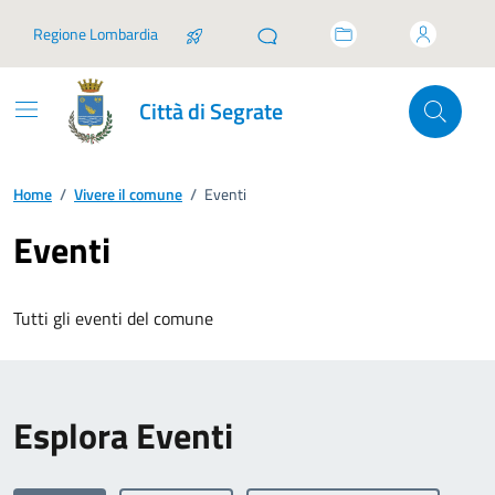
Vai ai contenuti
Vai al footer
Regione Lombardia
Città di Segrate
Home
/
Vivere il comune
/
Eventi
Eventi
Tutti gli eventi del comune
Esplora Eventi