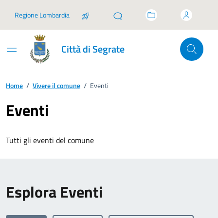
Vai ai contenuti
Vai al footer
Regione Lombardia
Città di Segrate
Home
/
Vivere il comune
/
Eventi
Eventi
Tutti gli eventi del comune
Esplora Eventi