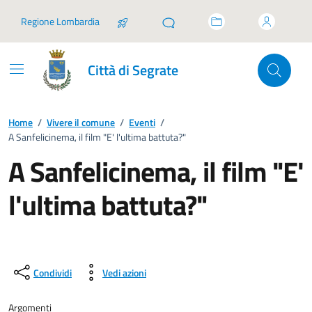
Vai ai contenuti
Vai al footer
Regione Lombardia
Città di Segrate
Home
/
Vivere il comune
/
Eventi
/
A Sanfelicinema, il film "E' l'ultima battuta?"
A Sanfelicinema, il film "E'
l'ultima battuta?"
Condividi
Vedi azioni
Argomenti