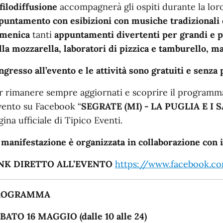
 filodiffusione
accompagnerà gli ospiti durante la lo
puntamento con esibizioni con musiche tradizionali
menica
tanti
appuntamenti divertenti per grandi e pi
lla mozzarella, laboratori di pizzica e tamburello, m
ingresso all’evento e le attività sono gratuiti e senza
r rimanere sempre aggiornati e scoprire il programma 
evento su Facebook “
SEGRATE
(
MI
) -
LA PUGLIA E I 
gina ufficiale di Tipico Eventi.
 manifestazione è organizzata in collaborazione con
NK DIRETTO ALL’EVENTO
https://www.facebook.c
ROGRAMMA
BATO 16 MAGGIO (dalle 10 alle 24)