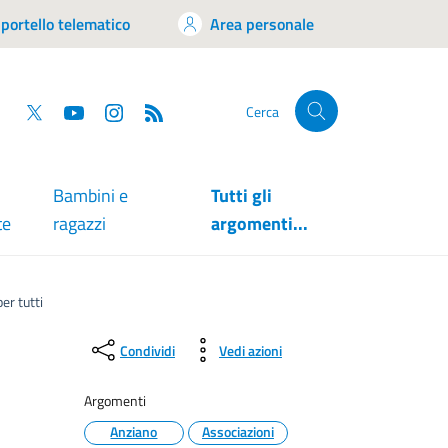
portello telematico
Area personale
tsapp
Facebook
Twitter
YouTube
RSS
Cerca
Bambini e
Tutti gli
te
ragazzi
argomenti...
per tutti
Condividi
Vedi azioni
Argomenti
Anziano
Associazioni