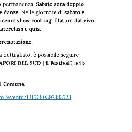
ro permanenza.
Sabato
sera
doppio
 e danze
. Nelle giornate di
sabato e
ccini: show cooking, filatura dal vivo
asterclass e quiz
.
 prenotazione
.
dettagliato, è possibile seguire
SAPORI DEL SUD
| il
Festival
”, nella
 il Comune
.
om/events/1315080397383723