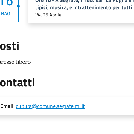
16
Ore 10 - A Segrate, il festival "La Puglia e 
tipici, musica, e intrattenimento per tutti
MAG
Via 25 Aprile
osti
gresso libero
ontatti
Email
:
cultura@comune.segrate.mi.it