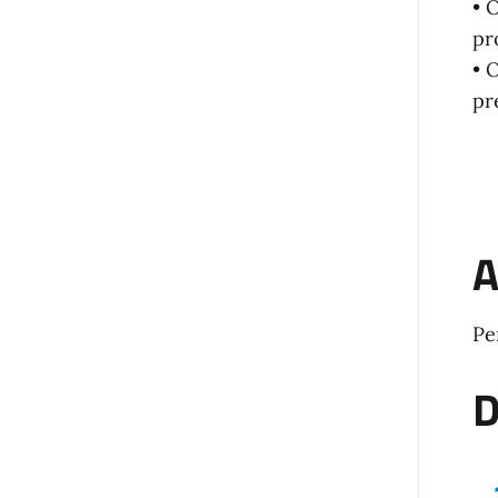
• 
pr
• 
pr
A
Pe
D