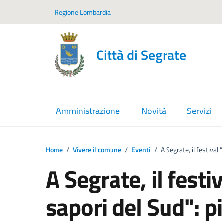
Vai ai contenuti
Vai al footer
Regione Lombardia
Città di Segrate
Amministrazione
Novità
Servizi
Home
/
Vivere il comune
/
Eventi
/
A Segrate, il festival 
A Segrate, il festiv
sapori del Sud": pia