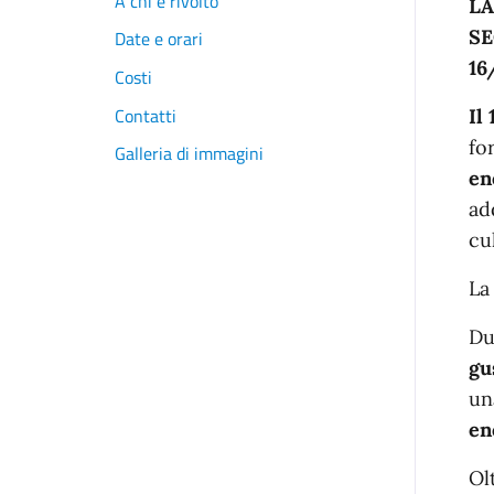
A chi è rivolto
LA
SE
Date e orari
16
Costi
Contatti
Il
fo
Galleria di immagini
en
ad
cu
La
Du
gu
u
en
Ol