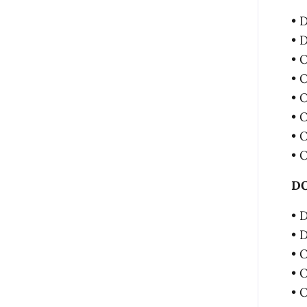
• 
• 
• 
• 
• 
• 
• 
• 
DO
• 
• 
• 
• 
• 