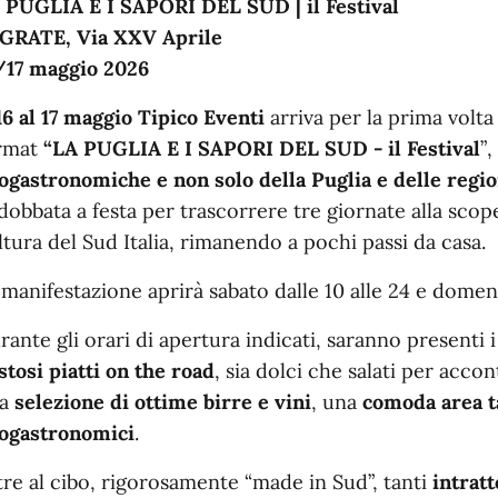
 PUGLIA E I SAPORI DEL SUD | il Festival
GRATE, Via XXV Aprile
/17 maggio 2026
 16 al 17 maggio Tipico Eventi
arriva per la prima volta
rmat
“
LA PUGLIA E I SAPORI DEL SUD - il Festival
”
, 
ogastronomiche e non solo della Puglia e delle region
dobbata a festa per trascorrere tre giornate alla scope
ltura del Sud Italia, rimanendo a pochi passi da casa.
 manifestazione aprirà sabato dalle 10 alle 24 e domeni
rante gli orari di apertura indicati, saranno presenti 
stosi piatti on the road
, sia dolci che salati per accon
na
selezione di ottime birre e vini
, una
comoda area ta
ogastronomici
.
tre al cibo, rigorosamente “made in Sud”, tanti
intrat