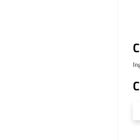
C
In
C