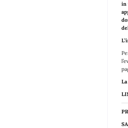
in
ap
do
de
L’
Pe
l’
pa
La
LI
P
SA