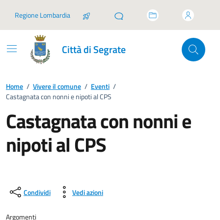
Vai ai contenuti
Vai al footer
Regione Lombardia
Città di Segrate
Home
/
Vivere il comune
/
Eventi
/
Castagnata con nonni e nipoti al CPS
Castagnata con nonni e
nipoti al CPS
Condividi
Vedi azioni
Argomenti