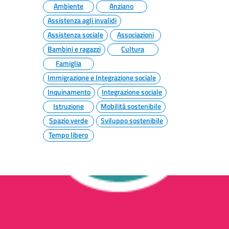
Ambiente
Anziano
Assistenza agli invalidi
Assistenza sociale
Associazioni
Bambini e ragazzi
Cultura
Famiglia
Immigrazione e Integrazione sociale
Inquinamento
Integrazione sociale
Istruzione
Mobilità sostenibile
Spazio verde
Sviluppo sostenibile
Tempo libero