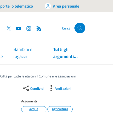
portello telematico
Area personale
tsapp
Facebook
Twitter
YouTube
RSS
Cerca
Bambini e
Tutti gli
te
ragazzi
argomenti...
tà per tutte le età con il Comune e le associazioni
Condividi
Vedi azioni
Argomenti
Acqua
Agricoltura