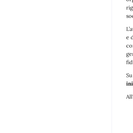
ri
soc
L’
e 
co
ge
fi
Su
in
Al