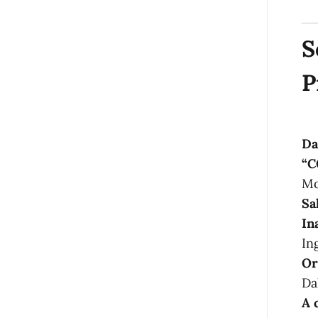
S
P
Da
“C
Mo
Sa
In
In
Or
Dal
A 