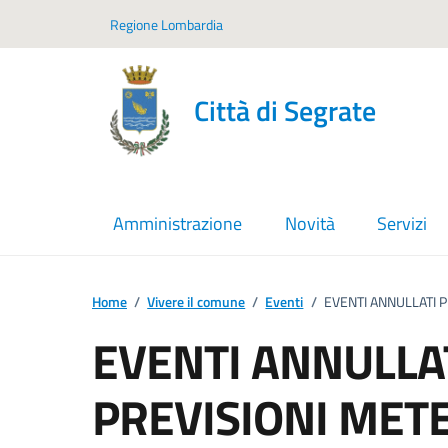
Vai ai contenuti
Vai al footer
Regione Lombardia
Città di Segrate
Amministrazione
Novità
Servizi
Home
/
Vivere il comune
/
Eventi
/
EVENTI ANNULLATI PER 
EVENTI ANNULLA
PREVISIONI METEO