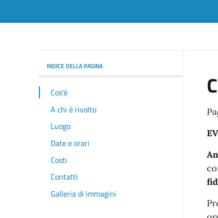
INDICE DELLA PAGINA
C
Cos'è
A chi è rivolto
Pa
Luogo
EV
Date e orari
An
Costi
co
Contatti
fi
Galleria di immagini
Pr
or