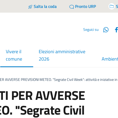
Salta la coda
Pronto URP
S
Wha
Seguici su
Vivere il
Elezioni amministrative
menu selezionato
comune
2026
Ambien
AVVERSE PREVISIONI METEO. "Segrate Civil Week": attività e iniziative in Cit
TI PER AVVERSE
. "Segrate Civil