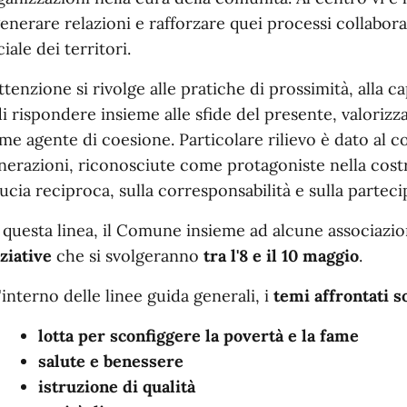
generare relazioni e rafforzare quei processi collabora
iale dei territori.
attenzione si rivolge alle pratiche di prossimità, alla 
di rispondere insieme alle sfide del presente, valorizz
me agente di coesione. Particolare rilievo è dato al 
nerazioni, riconosciute come protagoniste nella costr
ducia reciproca, sulla corresponsabilità e sulla parteci
 questa linea, il Comune insieme ad alcune associazion
iziative
che si svolgeranno
tra l'8 e il 10 maggio
.
l'interno delle linee guida generali, i
temi affrontati s
lotta per sconfiggere la povertà e la fame
salute e benessere
istruzione di qualità