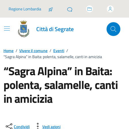
Vai ai contenuti
Vai al footer
Regione Lombardia
Città di Segrate
Home
/
Vivere il comune
/
Eventi
/
“Sagra Alpina” in Baita: polenta, salamelle, canti in amicizia
“Sagra Alpina” in Baita:
polenta, salamelle, canti
in amicizia
Condividi
Vedi azioni