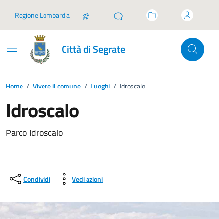
Vai ai contenuti
Vai al footer
Regione Lombardia
Città di Segrate
Home
/
Vivere il comune
/
Luoghi
/
Idroscalo
Idroscalo
Parco Idroscalo
Condividi
Vedi azioni