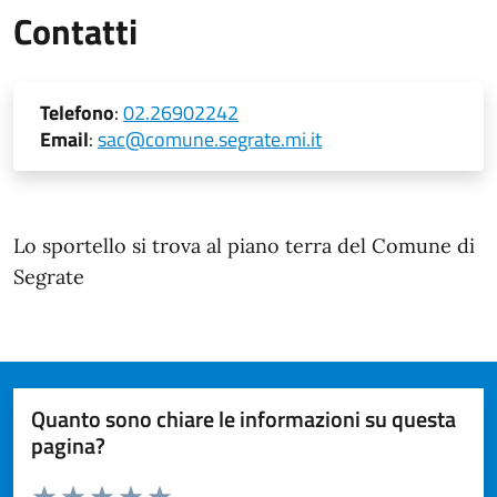
Contatti
Telefono
:
02.26902242
Email
:
sac@comune.segrate.mi.it
Modalità di accesso
Lo sportello si trova al piano terra del Comune di
Segrate
Quanto sono chiare le informazioni su questa
pagina?
Valuta da 1 a 5 stelle la pagina