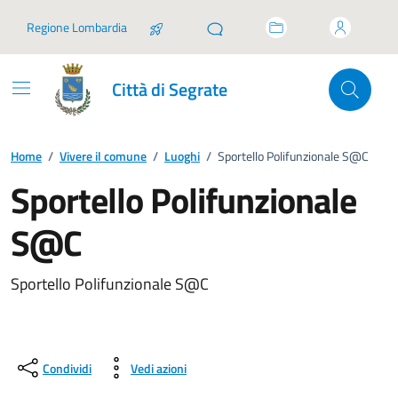
Vai ai contenuti
Vai al footer
Regione Lombardia
Città di Segrate
Home
/
Vivere il comune
/
Luoghi
/
Sportello Polifunzionale S@C
Sportello Polifunzionale
S@C
Sportello Polifunzionale S@C
Condividi
Vedi azioni