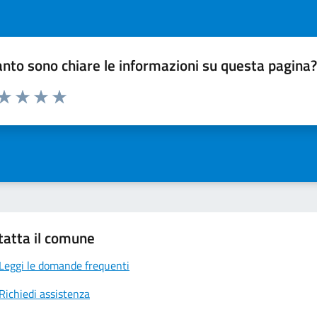
nto sono chiare le informazioni su questa pagina
 da 1 a 5 stelle la pagina
ta 1 stelle su 5
Valuta 2 stelle su 5
Valuta 3 stelle su 5
Valuta 4 stelle su 5
Valuta 5 stelle su 5
tatta il comune
Leggi le domande frequenti
Richiedi assistenza