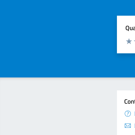
Qua
Valuta
Valu
Con