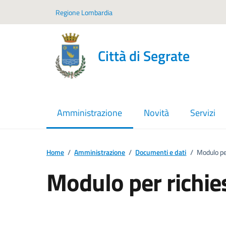
Vai ai contenuti
Vai al footer
Regione Lombardia
Città di Segrate
Amministrazione
Novità
Servizi
menu selezionato
Home
/
Amministrazione
/
Documenti e dati
/
Modulo per
Modulo per richies