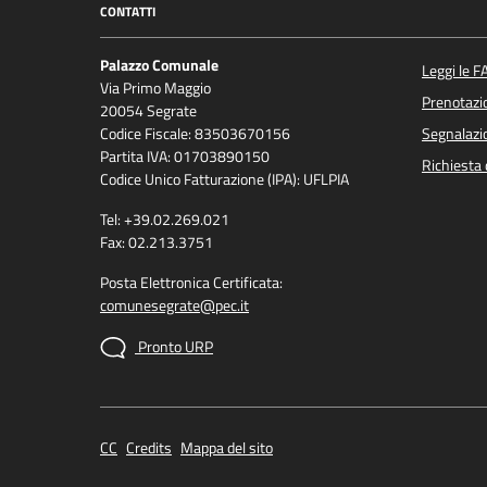
CONTATTI
Palazzo Comunale
Leggi le F
Via Primo Maggio
Prenotaz
20054 Segrate
Codice Fiscale: 83503670156
Segnalazio
Partita IVA: 01703890150
Richiesta 
Codice Unico Fatturazione (IPA): UFLPIA
Tel: +39.02.269.021
Fax: 02.213.3751
Posta Elettronica Certificata:
comunesegrate@pec.it
Pronto URP
CC
Credits
Mappa del sito