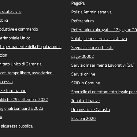
PagoPa
 stato civile
Polizia Amministrativa
blici
Referendum
roduttive e commercio
Referendum abrogativi 12 giugno 2
trimoniale Unico
Salute, benessere e assistenza
o permanente della Popolazione e
Segnalazioni e richieste
zioni
page-00002
itato Unico di Garanzia
Servizio Inserimenti Lavorativi (SIL)
port, tempo libero, associazioni
Servizi online
 Accesso
SPID in Comune
e e formazione
Sportello di orientamento legale per c
Politiche 25 settembre 2022
Tributi e finanze
Regionali Lombardia 2023
Urbanistica e Catasto
a
Elezioni 2020
e sicurezza pubblica