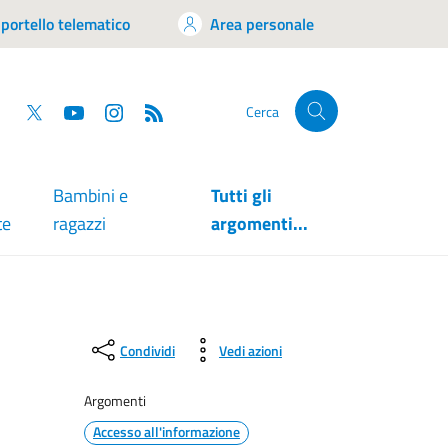
portello telematico
Area personale
tsapp
Facebook
Twitter
YouTube
RSS
Cerca
Bambini e
Tutti gli
te
ragazzi
argomenti...
Condividi
Vedi azioni
Argomenti
Accesso all'informazione